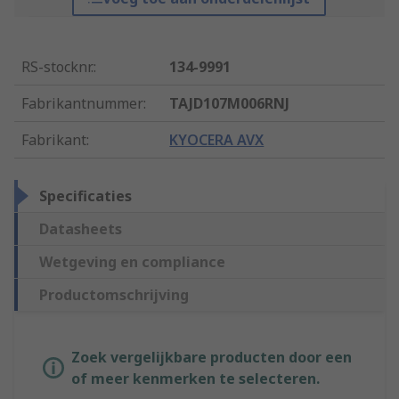
RS-stocknr.
:
134-9991
Fabrikantnummer
:
TAJD107M006RNJ
Fabrikant
:
KYOCERA AVX
Specificaties
Datasheets
Wetgeving en compliance
Productomschrijving
Zoek vergelijkbare producten door een
of meer kenmerken te selecteren.