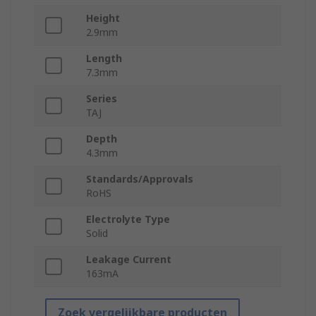
Height
2.9mm
Length
7.3mm
Series
TAJ
Depth
4.3mm
Standards/Approvals
RoHS
Electrolyte Type
Solid
Leakage Current
163mA
Zoek vergelijkbare producten