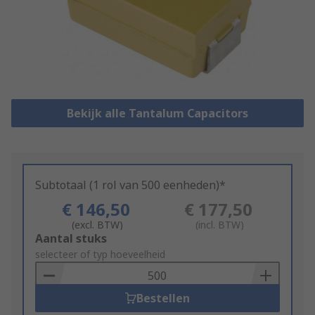
Bekijk alle Tantalum Capacitors
Subtotaal (1 rol van 500 eenheden)*
€ 146,50
€ 177,50
(excl. BTW)
(incl. BTW)
Add
Aantal stuks
to
selecteer of typ hoeveelheid
Basket
Bestellen