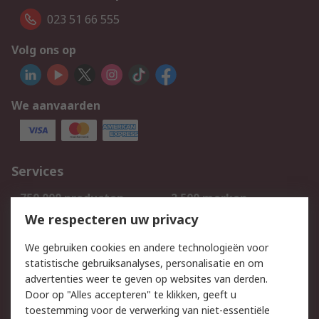
023 51 66 555
Volg ons op
We aanvaarden
Services
750.000 producten
2.500 merken
Bestellen
Inkoopoplossingen
We respecteren uw privacy
Retouren
Technisch advies
We gebruiken cookies en andere technologieën voor
Track & Trace
statistische gebruiksanalyses, personalisatie en om
advertenties weer te geven op websites van derden.
Wettelijk
Door op "Alles accepteren" te klikken, geeft u
toestemming voor de verwerking van niet-essentiële