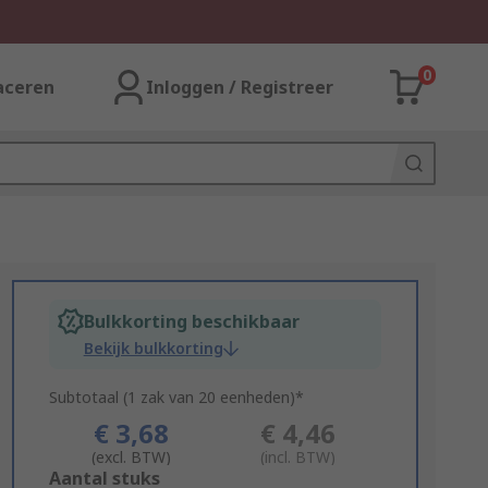
0
aceren
Inloggen / Registreer
Bulkkorting beschikbaar
Bekijk bulkkorting
Subtotaal (1 zak van 20 eenheden)*
€ 3,68
€ 4,46
(excl. BTW)
(incl. BTW)
Add
Aantal stuks