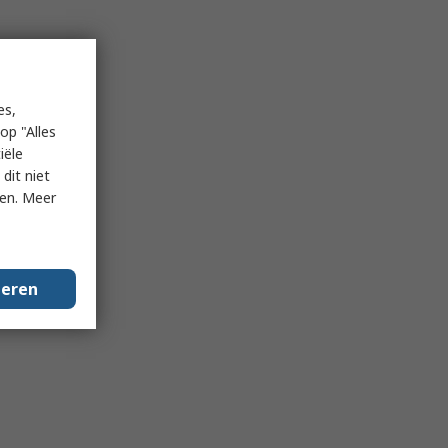
es,
op "Alles
iële
dit niet
ken. Meer
geren