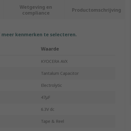
Wetgeving en
Productomschrijving
compliance
f meer kenmerken te selecteren.
Waarde
KYOCERA AVX
Tantalum Capacitor
Electrolytic
47μF
6.3V dc
Tape & Reel