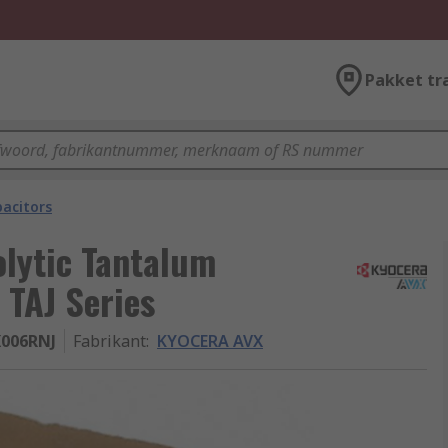
Pakket tr
acitors
lytic Tantalum
 TAJ Series
K006RNJ
Fabrikant
:
KYOCERA AVX