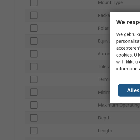
Mount Type
Package/Case
We resp
Polarity
We gebruike
Equivalent Series Re
personalisa
accepteren"
Automotive Standar
cookies. U 
wilt, klikt
Tolerance ±
informatie 
Terminal Type
Alle
Minimum Operating
Maximum Operating
Depth
Length