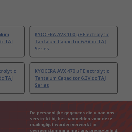
alum
KYOCERA AVX 100 μF Electrolytic
dc TAJ
Tantalum Capacitor 6.3V dc TAJ
Series
rolytic
KYOCERA AVX 470 μF Electrolytic
dc TAJ
Tantalum Capacitor 6.3V dc TAJ
Series
De persoonlijke gegevens die u aan ons
verstrekt bij het aanmelden voor deze
mailinglijst worden verwerkt in
overeenstemming met ons
privacybeleid
.