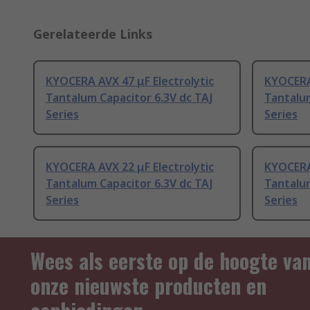
Gerelateerde Links
KYOCERA AVX 47 μF Electrolytic
KYOCERA
Tantalum Capacitor 6.3V dc TAJ
Tantalum
Series
Series
KYOCERA AVX 22 μF Electrolytic
KYOCERA 
Tantalum Capacitor 6.3V dc TAJ
Tantalum
Series
Series
Wees als eerste op de hoogte va
onze nieuwste producten en