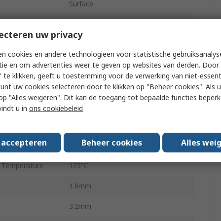
Surface
1206
ecteren uw privacy
Polar
n cookies en andere technologieën voor statistische gebruiksanalys
sistance ESR
2.8Ω
tie en om advertenties weer te geven op websites van derden. Door 
 te klikken, geeft u toestemming voor de verwerking van niet-essent
d
AEC-Q200
kunt uw cookies selecteren door te klikken op "Beheer cookies". Als u 
 u op "Alles weigeren". Dit kan de toegang tot bepaalde functies beper
-10%
vindt u in
ons cookiebeleid
Surface Mount
s accepteren
Beheer cookies
Alles wei
 Temperature
-55°C
 Temperature
125°C
1.6mm
3.2mm