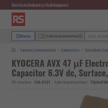
Services
Industry Hub
Support
Menu
Fabrikantnummer
/
Passive Components
/
Capacitors
/
Tantalum Cap
KYOCERA AVX 47 μF Electro
Capacitor 6.3V dc, Surface,
RS-stocknr.
:
136-0121
Fabrikantnummer
:
TAJA476