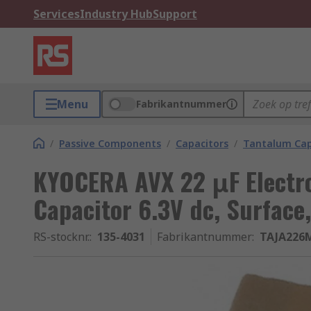
Services
Industry Hub
Support
Menu
Fabrikantnummer
/
Passive Components
/
Capacitors
/
Tantalum Cap
KYOCERA AVX 22 μF Electro
Capacitor 6.3V dc, Surface,
RS-stocknr.
:
135-4031
Fabrikantnummer
:
TAJA226