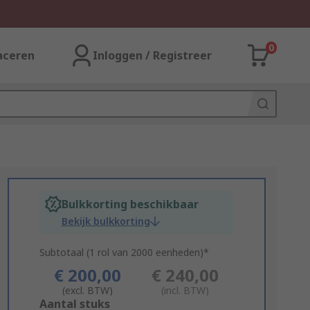
0
aceren
Inloggen / Registreer
Bulkkorting beschikbaar
Bekijk bulkkorting
Subtotaal (1 rol van 2000 eenheden)*
€ 200,00
€ 240,00
(excl. BTW)
(incl. BTW)
Add
Aantal stuks