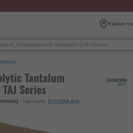
Pakket tr
acitors
lytic Tantalum
 TAJ Series
M006RNJ
Fabrikant
:
KYOCERA AVX