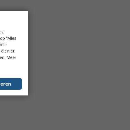
es,
op "Alles
iële
dit niet
ken. Meer
geren