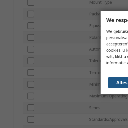
Mount Type
Package/Case
We resp
Equivalent Series Re
We gebruike
Polarity
personalisa
accepteren"
Automotive Standar
cookies. U 
wilt, klikt
Tolerance ±
informatie 
Terminal Type
Alle
Minimum Operating 
Maximum Operating
Series
Standards/Approvals