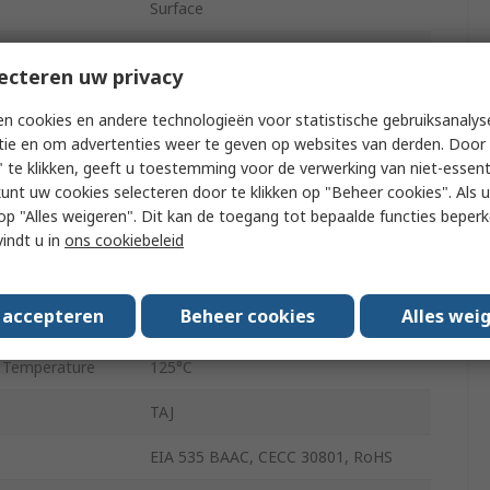
Surface
1206
ecteren uw privacy
sistance ESR
3Ω
n cookies en andere technologieën voor statistische gebruiksanalys
Polar
tie en om advertenties weer te geven op websites van derden. Door 
 te klikken, geeft u toestemming voor de verwerking van niet-essent
d
AEC-Q200
kunt uw cookies selecteren door te klikken op "Beheer cookies". Als u 
 u op "Alles weigeren". Dit kan de toegang tot bepaalde functies beper
-20%
vindt u in
ons cookiebeleid
Surface Mount
s accepteren
Beheer cookies
Alles wei
Temperature
-55°C
 Temperature
125°C
TAJ
EIA 535 BAAC, CECC 30801, RoHS