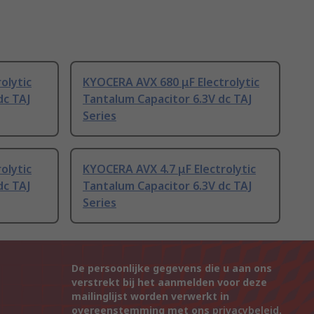
olytic
KYOCERA AVX 680 μF Electrolytic
dc TAJ
Tantalum Capacitor 6.3V dc TAJ
Series
olytic
KYOCERA AVX 4.7 μF Electrolytic
dc TAJ
Tantalum Capacitor 6.3V dc TAJ
Series
De persoonlijke gegevens die u aan ons
verstrekt bij het aanmelden voor deze
mailinglijst worden verwerkt in
overeenstemming met ons
privacybeleid
.