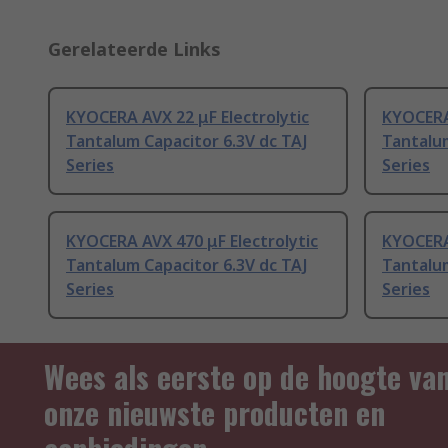
Gerelateerde Links
KYOCERA AVX 22 μF Electrolytic
KYOCERA 
Tantalum Capacitor 6.3V dc TAJ
Tantalum
Series
Series
KYOCERA AVX 470 μF Electrolytic
KYOCERA 
Tantalum Capacitor 6.3V dc TAJ
Tantalum
Series
Series
Wees als eerste op de hoogte va
onze nieuwste producten en