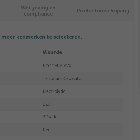
Wetgeving en
Productomschrijving
compliance
f meer kenmerken te selecteren.
Waarde
KYOCERA AVX
Tantalum Capacitor
Electrolytic
22μF
6.3V dc
Reel