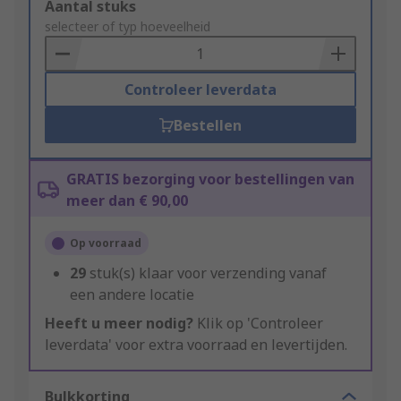
Add
Aantal stuks
to
selecteer of typ hoeveelheid
Basket
Controleer leverdata
Bestellen
GRATIS bezorging voor bestellingen van
meer dan € 90,00
Op voorraad
29
stuk(s) klaar voor verzending vanaf
een andere locatie
Heeft u meer nodig?
Klik op 'Controleer
leverdata' voor extra voorraad en levertijden.
Bulkkorting