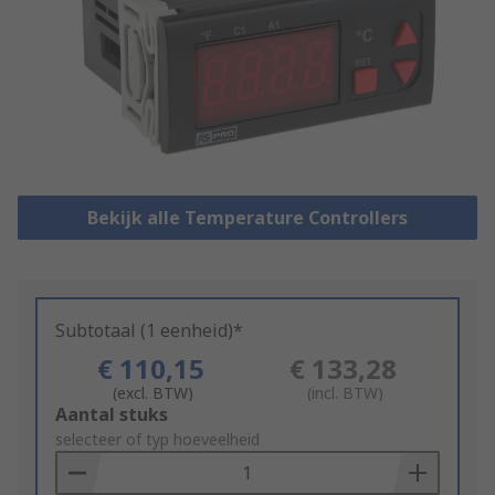
Bekijk alle Temperature Controllers
Subtotaal (1 eenheid)*
€ 110,15
€ 133,28
(excl. BTW)
(incl. BTW)
Add
Aantal stuks
to
selecteer of typ hoeveelheid
Basket