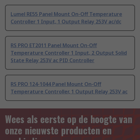
Lumel RE55 Panel Mount On-Off Temperature
Controller 1 Input, 1 Output Relay 253V ac/dc
RS PRO ET2011 Panel Mount On-Off
Temperature Controller 1 Input, 2 Output Solid
State Relay 253V ac PID Controller
RS PRO 124-1044 Panel Mount On-Off
Temperature Controller, 1 Output Relay 253V ac
Wees als eerste op de hoogte van
onze nieuwste producten en