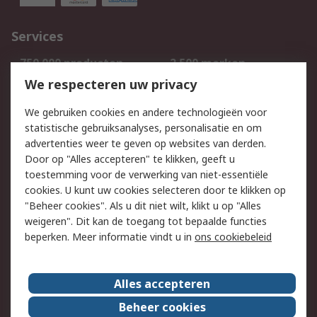
Services
750.000 producten
2.500 merken
Bestellen
Inkoopoplossingen
We respecteren uw privacy
Retouren
Technisch advies
We gebruiken cookies en andere technologieën voor
Track & Trace
statistische gebruiksanalyses, personalisatie en om
advertenties weer te geven op websites van derden.
Wettelijk
Door op "Alles accepteren" te klikken, geeft u
toestemming voor de verwerking van niet-essentiële
Cookiebeleid
Email veiligheid
cookies. U kunt uw cookies selecteren door te klikken op
Privacybeleid
Websitevoorwaarden
"Beheer cookies". Als u dit niet wilt, klikt u op "Alles
weigeren". Dit kan de toegang tot bepaalde functies
Algemene
beperken. Meer informatie vindt u in
ons cookiebeleid
verkoopvoorwaarden
Over RS
Alles accepteren
RS Group
Over ons
Beheer cookies