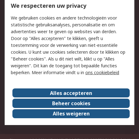
Bestellen
Inkoopoplossingen
We respecteren uw privacy
Retouren
Technisch advies
We gebruiken cookies en andere technologieën voor
Track & Trace
statistische gebruiksanalyses, personalisatie en om
advertenties weer te geven op websites van derden.
Wettelijk
Door op "Alles accepteren" te klikken, geeft u
toestemming voor de verwerking van niet-essentiële
Cookiebeleid
Email veiligheid
cookies. U kunt uw cookies selecteren door te klikken op
Privacybeleid
Websitevoorwaarden
"Beheer cookies". Als u dit niet wilt, klikt u op "Alles
weigeren". Dit kan de toegang tot bepaalde functies
Algemene
beperken. Meer informatie vindt u in
ons cookiebeleid
verkoopvoorwaarden
Over RS
Alles accepteren
RS Group
Over ons
Beheer cookies
RS wereldwijd
Werken bij RS
Alles weigeren
ESG