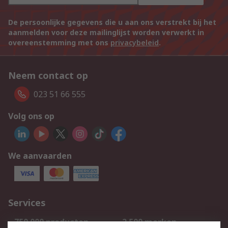
De persoonlijke gegevens die u aan ons verstrekt bij het
aanmelden voor deze mailinglijst worden verwerkt in
overeenstemming met ons
privacybeleid
.
Neem contact op
023 51 66 555
Volg ons op
We aanvaarden
Services
750.000 producten
2.500 merken