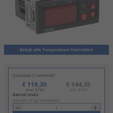
Bekijk alle Temperature Controllers
Subtotaal (1 eenheid)*
€ 119,30
€ 144,35
(excl. BTW)
(incl. BTW)
Add
Aantal stuks
to
selecteer of typ hoeveelheid
Basket