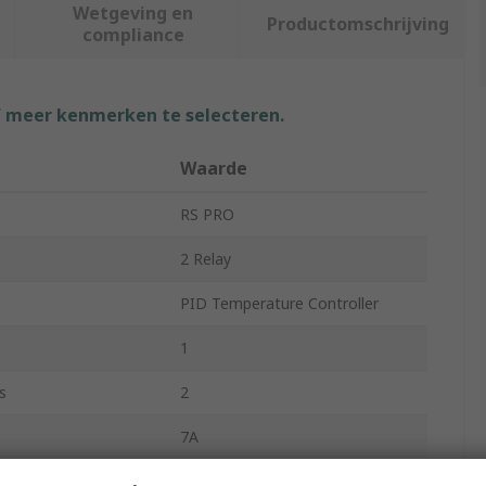
Wetgeving en
Productomschrijving
compliance
f meer kenmerken te selecteren.
Waarde
RS PRO
2 Relay
PID Temperature Controller
1
s
2
7A
ng Temperature
50°C