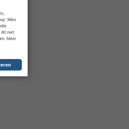
es,
op "Alles
iële
dit niet
ken. Meer
geren