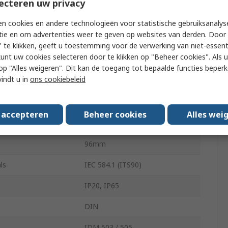
ecteren uw privacy
g Temperature
0°C
n cookies en andere technologieën voor statistische gebruiksanalys
tie en om advertenties weer te geven op websites van derden. Door 
Screw
 te klikken, geeft u toestemming voor de verwerking van niet-essent
kunt uw cookies selecteren door te klikken op "Beheer cookies". Als u 
oltage
230V ac
 u op "Alles weigeren". Dit kan de toegang tot bepaalde functies beper
vindt u in
ons cookiebeleid
250V
7 Digit
s accepteren
Beheer cookies
Alles wei
96mm
96mm
ls
IEC 584.1 (ITS90)
IP20, IP65
DIN
IDM 503 / 505