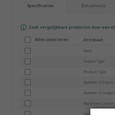
Specificaties
Datasheets
Zoek vergelijkbare producten door een o
Alles selecteren
Attribuut
Merk
Output Type
Product Type
Number of Inputs
Number of Output
Maximum Current
Maximum Operati