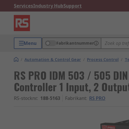
Services
Industry Hub
Support
Menu
Fabrikantnummer
/
Automation & Control Gear
/
Process Control
/
T
RS PRO IDM 503 / 505 DIN
Controller 1 Input, 2 Outpu
RS-stocknr.
:
188-5163
Fabrikant
:
RS PRO