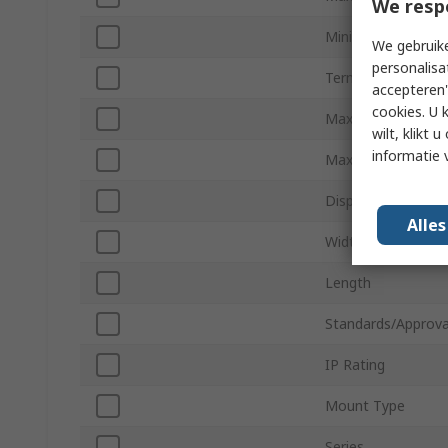
We resp
Minimum Operatin
We gebruike
personalisa
Terminal Type
accepteren"
cookies. U 
Maximum Supply V
wilt, klikt
informatie 
Maximum Voltage
Display Type
Alle
Width
Length
Standards/Approva
IP Rating
Mount Type
Series