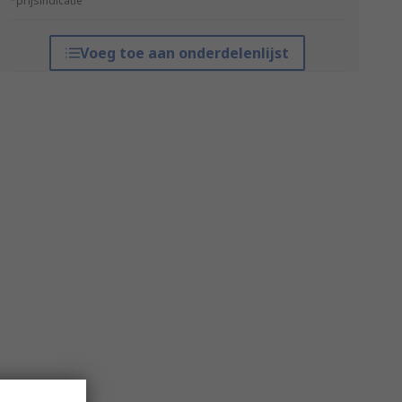
*prijsindicatie
Voeg toe aan onderdelenlijst