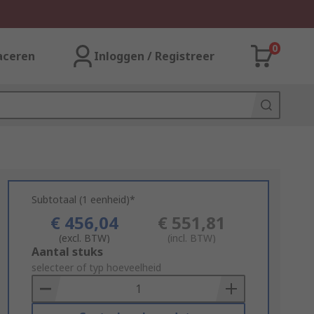
0
aceren
Inloggen / Registreer
Subtotaal (1 eenheid)*
€ 456,04
€ 551,81
(excl. BTW)
(incl. BTW)
Add
Aantal stuks
to
selecteer of typ hoeveelheid
Basket