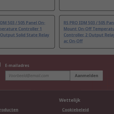
DM 503 / 505 Panel On-
RS PRO IDM 503 / 505 Pan
erature Controller 1
Mount On-Off Temperat
 Output Solid State Relay
Controller, 2 Output Rela
ac On-Off
n
E-mailadres
Aanmelden
Wettelijk
producten
Cookiebeleid