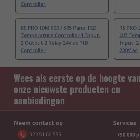
Controller
RS PRO IDM 503 / 505 Panel PID
RS PRO I
Temperature Controller 1 Input,
Off Temp
2 Output 2 Relay 24V ac PID
Input, 2
Controller
230V ac
Wees als eerste op de hoogte va
onze nieuwste producten en
aanbiedingen
Neem contact op
Services
023 51 66 555
750.000 