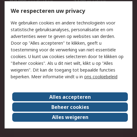
750.000 producten
2.500 merken
Bestellen
Inkoopoplossingen
We respecteren uw privacy
Retouren
Technisch advies
We gebruiken cookies en andere technologieën voor
Track & Trace
statistische gebruiksanalyses, personalisatie en om
advertenties weer te geven op websites van derden.
Wettelijk
Door op "Alles accepteren" te klikken, geeft u
toestemming voor de verwerking van niet-essentiële
Cookiebeleid
Email veiligheid
cookies. U kunt uw cookies selecteren door te klikken op
Privacybeleid
Websitevoorwaarden
"Beheer cookies". Als u dit niet wilt, klikt u op "Alles
weigeren". Dit kan de toegang tot bepaalde functies
Algemene
beperken. Meer informatie vindt u in
ons cookiebeleid
verkoopvoorwaarden
Over RS
Alles accepteren
RS Group
Over ons
Beheer cookies
RS wereldwijd
Werken bij RS
Alles weigeren
ESG