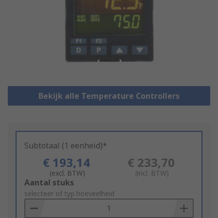
Bekijk alle Temperature Controllers
Subtotaal (1 eenheid)*
€ 193,14
€ 233,70
(excl. BTW)
(incl. BTW)
Add
Aantal stuks
to
selecteer of typ hoeveelheid
Basket