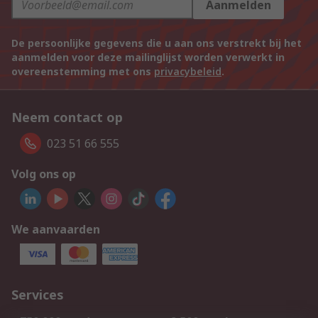
Aanmelden
De persoonlijke gegevens die u aan ons verstrekt bij het
aanmelden voor deze mailinglijst worden verwerkt in
overeenstemming met ons
privacybeleid
.
Neem contact op
023 51 66 555
Volg ons op
We aanvaarden
Services