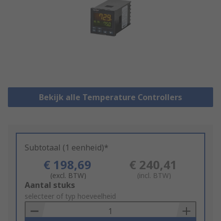
Bekijk alle Temperature Controllers
Subtotaal (1 eenheid)*
€ 198,69
€ 240,41
(excl. BTW)
(incl. BTW)
Add
Aantal stuks
to
selecteer of typ hoeveelheid
Basket