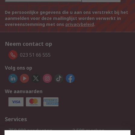
De persoonlijke gegevens die u aan ons verstrekt bij het
aanmelden voor deze mailinglijst worden verwerkt in
overeenstemming met ons
privacybeleid
.
Neem contact op
023 51 66 555
Volg ons op
We aanvaarden
Services
750.000 producten
2.500 merken