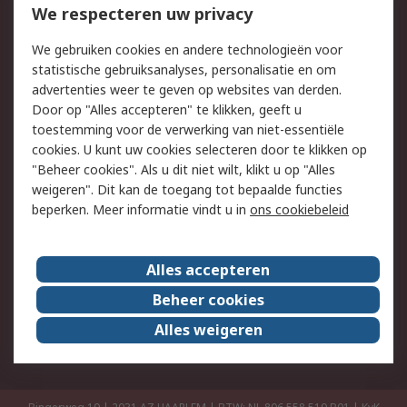
Bestellen
Inkoopoplossingen
We respecteren uw privacy
Retouren
Technisch advies
We gebruiken cookies en andere technologieën voor
Track & Trace
statistische gebruiksanalyses, personalisatie en om
advertenties weer te geven op websites van derden.
Wettelijk
Door op "Alles accepteren" te klikken, geeft u
toestemming voor de verwerking van niet-essentiële
Cookiebeleid
Email veiligheid
cookies. U kunt uw cookies selecteren door te klikken op
Privacybeleid
Websitevoorwaarden
"Beheer cookies". Als u dit niet wilt, klikt u op "Alles
weigeren". Dit kan de toegang tot bepaalde functies
Algemene
beperken. Meer informatie vindt u in
ons cookiebeleid
verkoopvoorwaarden
Over RS
Alles accepteren
RS Group
Over ons
Beheer cookies
RS wereldwijd
Werken bij RS
Alles weigeren
ESG