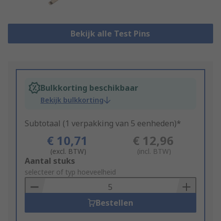
Bekijk alle Test Pins
Bulkkorting beschikbaar
Bekijk bulkkorting
Subtotaal (1 verpakking van 5 eenheden)*
€ 10,71
€ 12,96
(excl. BTW)
(incl. BTW)
Add
Aantal stuks
to
selecteer of typ hoeveelheid
Basket
Bestellen