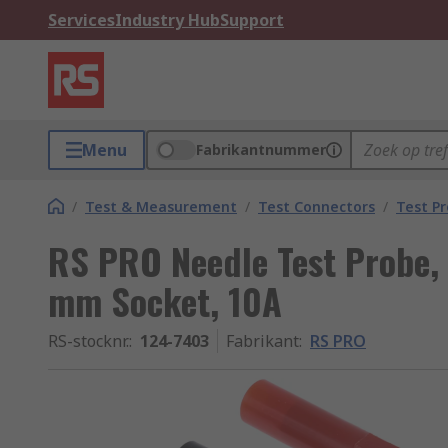
Services
Industry Hub
Support
Menu
Fabrikantnummer
/
Test & Measurement
/
Test Connectors
/
Test P
RS PRO Needle Test Probe,
mm Socket, 10A
RS-stocknr.
:
124-7403
Fabrikant
:
RS PRO