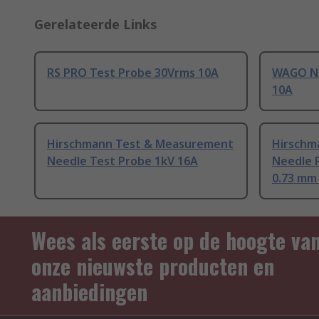
Gerelateerde Links
RS PRO Test Probe 30Vrms 10A
WAGO Ne
10A
Hirschmann Test & Measurement
Hirschm
Needle Test Probe 1kV 16A
Needle P
0.73 mm
Wees als eerste op de hoogte va
onze nieuwste producten en
aanbiedingen