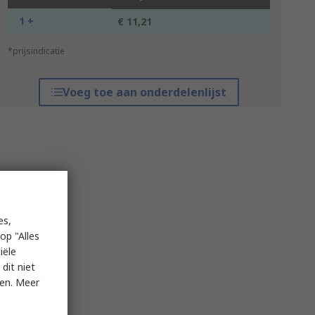
1 +
€ 11,21
*prijsindicatie
Voeg toe aan onderdelenlijst
es,
op "Alles
iële
dit niet
ken. Meer