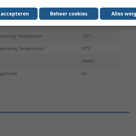
Steel
s accepteren
Beheer cookies
Alles wei
et Diameter
4mm
erating Temperature
-20°C
erating Temperature
70°C
44mm
Approvals
No