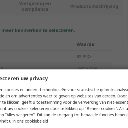
Wetgeving en
Productomschrijving
compliance
f meer kenmerken te selecteren.
Waarde
RS PRO
pe
Test Probe
ecteren uw privacy
30Vrms
n cookies en andere technologieën voor statistische gebruiksanalys
Black, Red
tie en om advertenties weer te geven op websites van derden. Door 
 te klikken, geeft u toestemming voor de verwerking van niet-essent
10A
kunt uw cookies selecteren door te klikken op "Beheer cookies". Als u 
 u op "Alles weigeren". Dit kan de toegang tot bepaalde functies beper
ype
Needle
vindt u in
ons cookiebeleid
1 mm