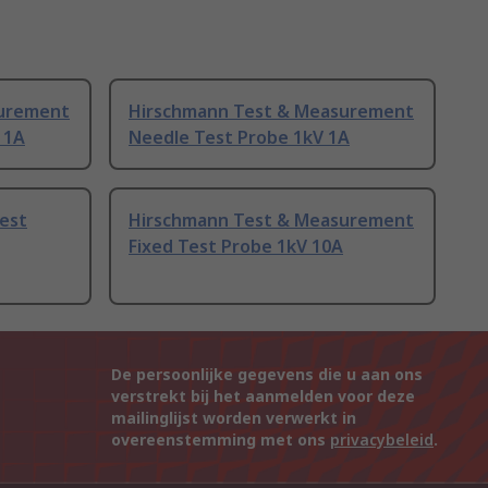
surement
Hirschmann Test & Measurement
 1A
Needle Test Probe 1kV 1A
est
Hirschmann Test & Measurement
Fixed Test Probe 1kV 10A
De persoonlijke gegevens die u aan ons
verstrekt bij het aanmelden voor deze
mailinglijst worden verwerkt in
overeenstemming met ons
privacybeleid
.