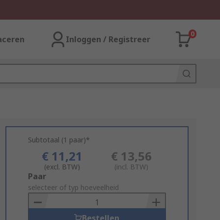
0
aceren
Inloggen / Registreer
Subtotaal (1 paar)*
€ 11,21
€ 13,56
(excl. BTW)
(incl. BTW)
Add
Paar
to
selecteer of typ hoeveelheid
Basket
Bestellen