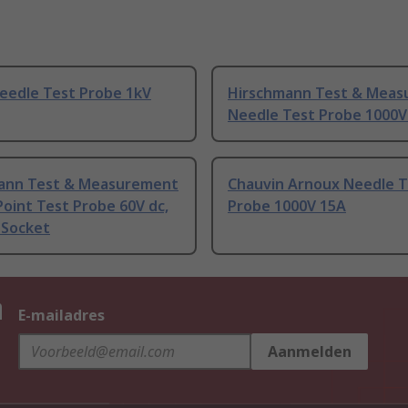
edle Test Probe 1kV
Hirschmann Test & Mea
Needle Test Probe 1000V
ann Test & Measurement
Chauvin Arnoux Needle T
oint Test Probe 60V dc,
Probe 1000V 15A
 Socket
n
E-mailadres
Aanmelden