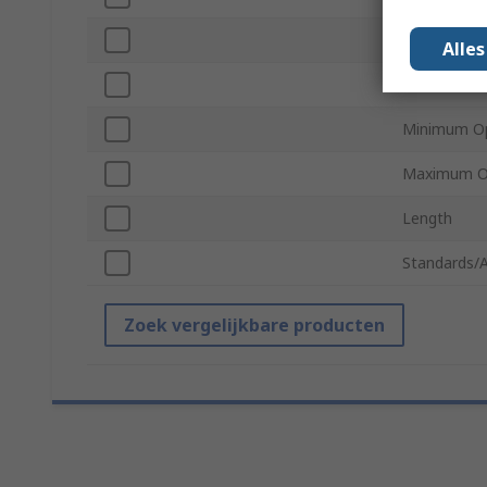
Tip Material
Alle
Probe Sock
Minimum Op
Maximum Op
Length
Standards/
Zoek vergelijkbare producten