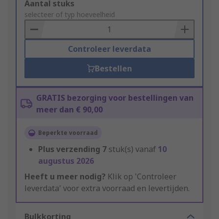
Add
Aantal stuks
to
selecteer of typ hoeveelheid
Basket
Controleer leverdata
Bestellen
GRATIS bezorging voor bestellingen van
meer dan € 90,00
Beperkte voorraad
Plus verzending
7
stuk(s) vanaf
10
augustus 2026
Heeft u meer nodig?
Klik op 'Controleer
leverdata' voor extra voorraad en levertijden.
Bulkkorting