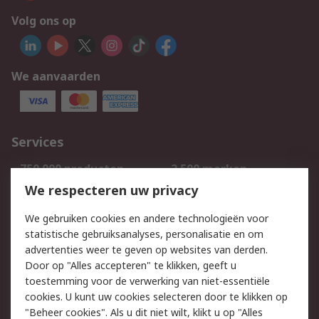
Volg ons op
We aanvaarden
Services
750.000 producten
2.500 merken
Bestellen
Inkoopoplossingen
We respecteren uw privacy
Retouren
Technisch advies
We gebruiken cookies en andere technologieën voor
Track & Trace
statistische gebruiksanalyses, personalisatie en om
advertenties weer te geven op websites van derden.
Wettelijk
Door op "Alles accepteren" te klikken, geeft u
toestemming voor de verwerking van niet-essentiële
Cookiebeleid
Email veiligheid
cookies. U kunt uw cookies selecteren door te klikken op
Privacybeleid
Websitevoorwaarden
"Beheer cookies". Als u dit niet wilt, klikt u op "Alles