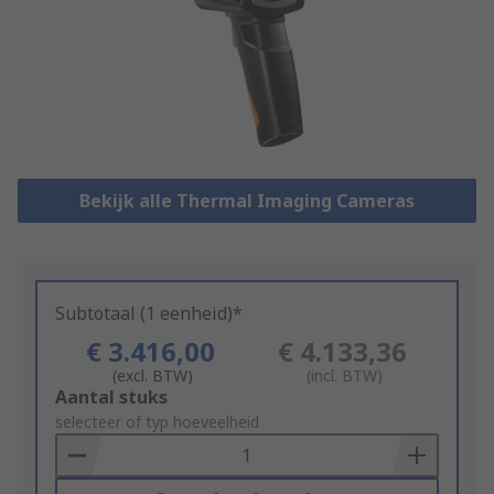
Bekijk alle Thermal Imaging Cameras
Subtotaal (1 eenheid)*
€ 3.416,00
€ 4.133,36
(excl. BTW)
(incl. BTW)
Add
Aantal stuks
to
selecteer of typ hoeveelheid
Basket