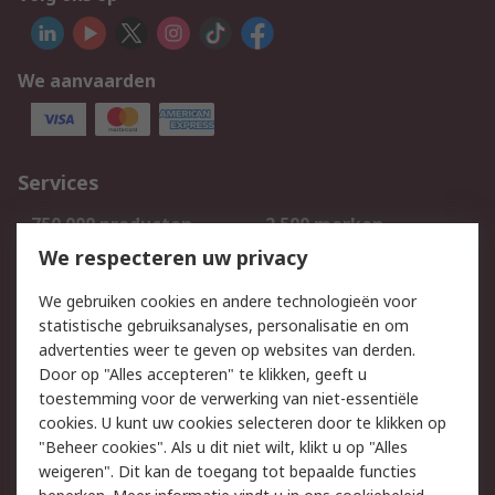
We aanvaarden
Services
750.000 producten
2.500 merken
Bestellen
Inkoopoplossingen
We respecteren uw privacy
Retouren
Technisch advies
We gebruiken cookies en andere technologieën voor
Track & Trace
statistische gebruiksanalyses, personalisatie en om
advertenties weer te geven op websites van derden.
Wettelijk
Door op "Alles accepteren" te klikken, geeft u
toestemming voor de verwerking van niet-essentiële
Cookiebeleid
Email veiligheid
cookies. U kunt uw cookies selecteren door te klikken op
Privacybeleid
Websitevoorwaarden
"Beheer cookies". Als u dit niet wilt, klikt u op "Alles
weigeren". Dit kan de toegang tot bepaalde functies
Algemene