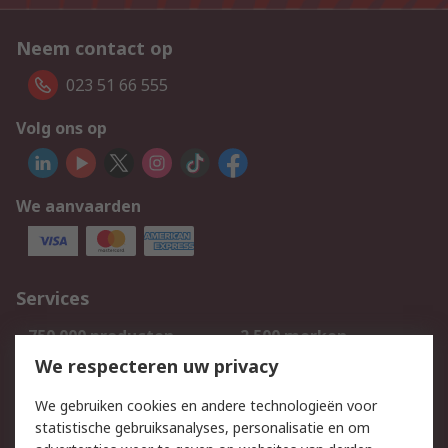
Neem contact op
023 51 66 555
Volg ons op
We aanvaarden
Services
750.000 producten
2.500 merken
Bestellen
Inkoopoplossingen
We respecteren uw privacy
Retouren
Technisch advies
We gebruiken cookies en andere technologieën voor
Track & Trace
statistische gebruiksanalyses, personalisatie en om