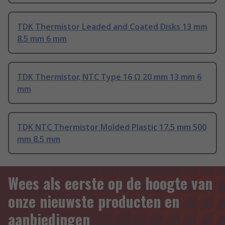
TDK Thermistor Leaded and Coated Disks 13 mm
8.5 mm 6 mm
TDK Thermistor, NTC Type 16 Ω 20 mm 13 mm 6
mm
TDK NTC Thermistor Molded Plastic 17.5 mm 500
mm 8.5 mm
Wees als eerste op de hoogte van
onze nieuwste producten en
aanbiedingen