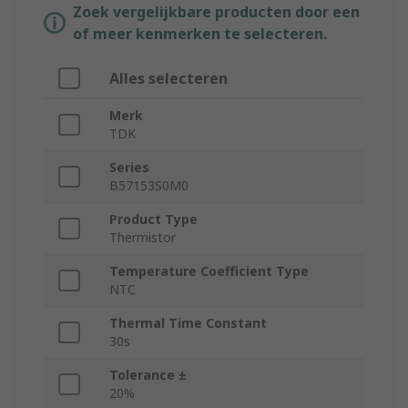
Zoek vergelijkbare producten door een
of meer kenmerken te selecteren.
Alles selecteren
Merk
TDK
Series
B57153S0M0
Product Type
Thermistor
Temperature Coefficient Type
NTC
Thermal Time Constant
30s
Tolerance ±
20%