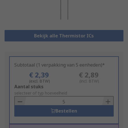
Bekijk alle Thermistor ICs
Subtotaal (1 verpakking van 5 eenheden)*
€ 2,39
€ 2,89
(excl. BTW)
(incl. BTW)
Add
Aantal stuks
to
selecteer of typ hoeveelheid
Basket
Bestellen