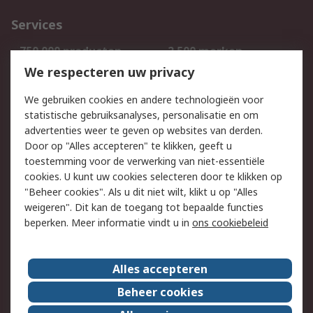
Services
750.000 producten
2.500 merken
Bestellen
Inkoopoplossingen
We respecteren uw privacy
Retouren
Technisch advies
We gebruiken cookies en andere technologieën voor
Track & Trace
statistische gebruiksanalyses, personalisatie en om
advertenties weer te geven op websites van derden.
Wettelijk
Door op "Alles accepteren" te klikken, geeft u
toestemming voor de verwerking van niet-essentiële
Cookiebeleid
Email veiligheid
cookies. U kunt uw cookies selecteren door te klikken op
Privacybeleid
Websitevoorwaarden
"Beheer cookies". Als u dit niet wilt, klikt u op "Alles
weigeren". Dit kan de toegang tot bepaalde functies
Algemene
beperken. Meer informatie vindt u in
ons cookiebeleid
verkoopvoorwaarden
Over RS
Alles accepteren
RS Group
Over ons
Beheer cookies
RS wereldwijd
Werken bij RS