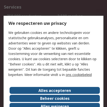
Services
750.000 producten
2.500 merken
Bestellen
Inkoopoplossingen
We respecteren uw privacy
Retouren
Technisch advies
We gebruiken cookies en andere technologieën voor
Track & Trace
statistische gebruiksanalyses, personalisatie en om
advertenties weer te geven op websites van derden.
Wettelijk
Door op "Alles accepteren" te klikken, geeft u
toestemming voor de verwerking van niet-essentiële
Cookiebeleid
Email veiligheid
cookies. U kunt uw cookies selecteren door te klikken op
Privacybeleid
Websitevoorwaarden
"Beheer cookies". Als u dit niet wilt, klikt u op "Alles
weigeren". Dit kan de toegang tot bepaalde functies
Algemene
beperken. Meer informatie vindt u in
ons cookiebeleid
verkoopvoorwaarden
Over RS
Alles accepteren
RS Group
Over ons
Beheer cookies
RS wereldwijd
Werken bij RS
Alles weigeren