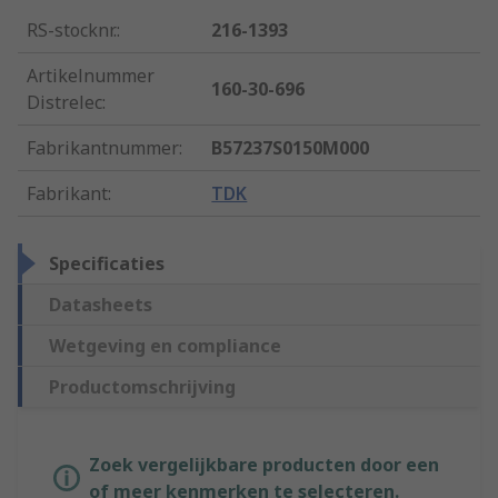
RS-stocknr.
:
216-1393
Artikelnummer
160-30-696
Distrelec
:
Fabrikantnummer
:
B57237S0150M000
Fabrikant
:
TDK
Specificaties
Datasheets
Wetgeving en compliance
Productomschrijving
Zoek vergelijkbare producten door een
of meer kenmerken te selecteren.