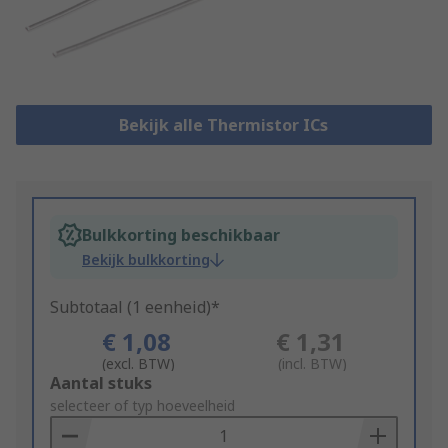
Bekijk alle Thermistor ICs
Bulkkorting beschikbaar
Bekijk bulkkorting
Subtotaal (1 eenheid)*
€ 1,08
€ 1,31
(excl. BTW)
(incl. BTW)
Add
Aantal stuks
to
selecteer of typ hoeveelheid
Basket