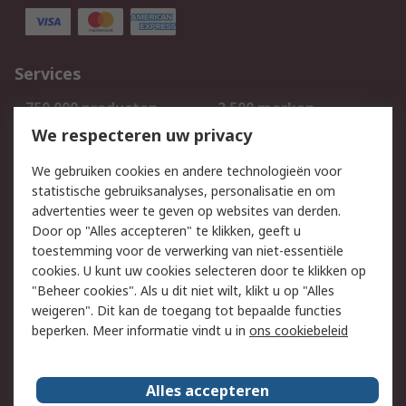
Services
750.000 producten
2.500 merken
Bestellen
Inkoopoplossingen
We respecteren uw privacy
Retouren
Technisch advies
We gebruiken cookies en andere technologieën voor
Track & Trace
statistische gebruiksanalyses, personalisatie en om
advertenties weer te geven op websites van derden.
Wettelijk
Door op "Alles accepteren" te klikken, geeft u
toestemming voor de verwerking van niet-essentiële
Cookiebeleid
Email veiligheid
cookies. U kunt uw cookies selecteren door te klikken op
Privacybeleid
Websitevoorwaarden
"Beheer cookies". Als u dit niet wilt, klikt u op "Alles
weigeren". Dit kan de toegang tot bepaalde functies
Algemene
beperken. Meer informatie vindt u in
ons cookiebeleid
verkoopvoorwaarden
Over RS
Alles accepteren