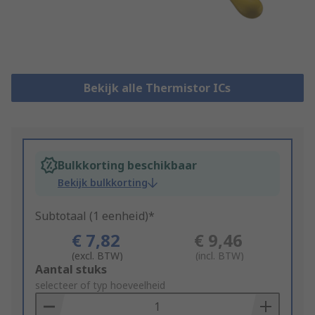
Bekijk alle Thermistor ICs
Bulkkorting beschikbaar
Bekijk bulkkorting
Subtotaal (1 eenheid)*
€ 7,82
€ 9,46
(excl. BTW)
(incl. BTW)
Add
Aantal stuks
to
selecteer of typ hoeveelheid
Basket