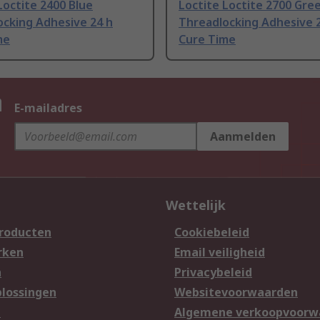
Loctite 2400 Blue
Loctite Loctite 2700 Gre
ocking Adhesive 24 h
Threadlocking Adhesive 
me
Cure Time
n
E-mailadres
Aanmelden
Wettelijk
producten
Cookiebeleid
rken
Email veiligheid
n
Privacybeleid
lossingen
Websitevoorwaarden
n
Algemene verkoopvoorw