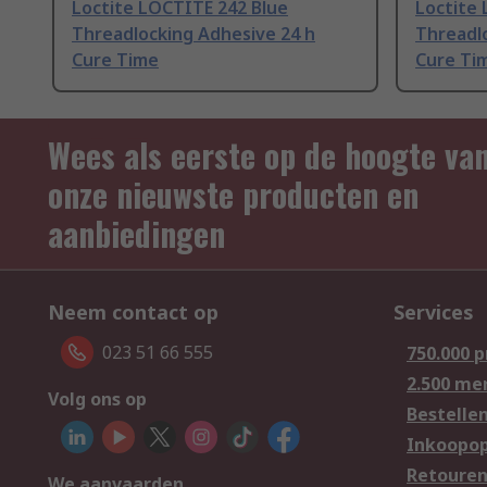
Loctite LOCTITE 242 Blue
Loctite 
Threadlocking Adhesive 24 h
Threadl
Cure Time
Cure Ti
Wees als eerste op de hoogte va
onze nieuwste producten en
aanbiedingen
Neem contact op
Services
023 51 66 555
750.000 
2.500 me
Volg ons op
Bestelle
Inkoopop
Retoure
We aanvaarden