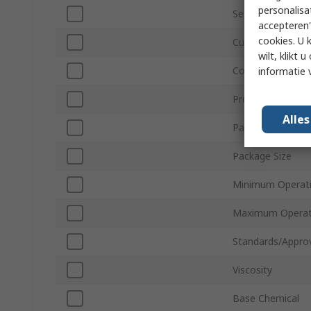
personalisa
Setting Time
accepteren"
cookies. U 
Cure Time
wilt, klikt
Colour
informatie 
Product Form
Alle
Package Type
Package Size
Minimum Operat
Maximum Operat
Standards/Appro
Viscosity
Base Chemical