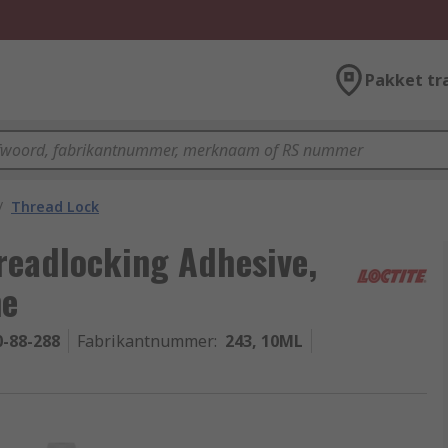
Pakket tr
/
Thread Lock
hreadlocking Adhesive,
me
0-88-288
Fabrikantnummer
:
243, 10ML