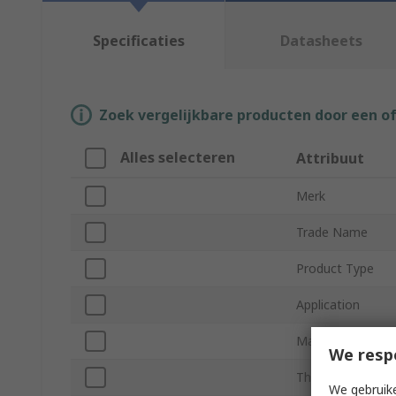
Specificaties
Datasheets
Zoek vergelijkbare producten door een o
Alles selecteren
Attribuut
Merk
Trade Name
Product Type
Application
Material Compatib
We resp
Threadlocking St
We gebruike