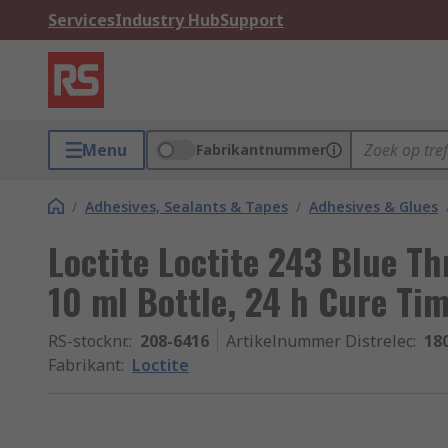
Services
Industry Hub
Support
Menu
Fabrikantnummer
/
Adhesives, Sealants & Tapes
/
Adhesives & Glues
Loctite Loctite 243 Blue T
10 ml Bottle, 24 h Cure Ti
RS-stocknr.
:
208-6416
Artikelnummer Distrelec
:
18
Fabrikant
:
Loctite