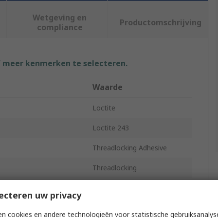
Wetgeving en
Productomschrijving
compliance
f meer kenmerken te selecteren.
Waarde
Loctite
Loctite 243
Threadlocking Adhesive
Threadlocking
ility
Metal
ecteren uw privacy
rength
Medium
n cookies en andere technologieën voor statistische gebruiksanalys