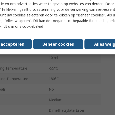
tie en om advertenties weer te geven op websites van derden. Door 
5min
 te klikken, geeft u toestemming voor de verwerking van niet-essent
kunt uw cookies selecteren door te klikken op "Beheer cookies". Als u 
24 h
 u op "Alles weigeren". Dit kan de toegang tot bepaalde functies beper
Blue
vindt u in
ons cookiebeleid
Liquid
s accepteren
Beheer cookies
Alles wei
Bottle
10 ml
ing Temperature
-55°C
ing Temperature
180°C
vals
No
Medium
Dimethacrylate Ester