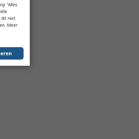
op "Alles
iële
dit niet
ken. Meer
geren