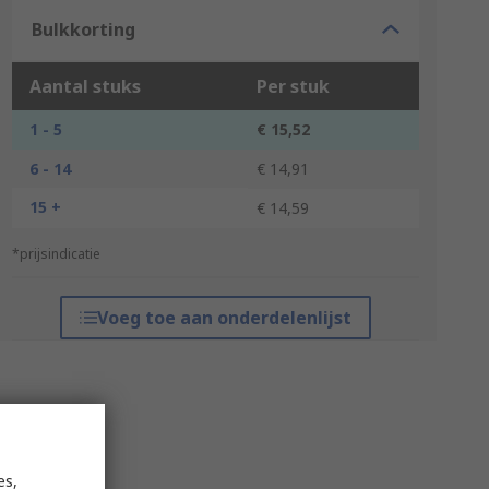
Bulkkorting
Aantal stuks
Per stuk
1 - 5
€ 15,52
6 - 14
€ 14,91
15 +
€ 14,59
*prijsindicatie
Voeg toe aan onderdelenlijst
es,