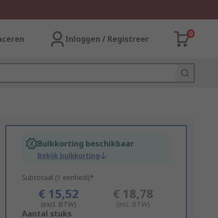
0
aceren
Inloggen / Registreer
Bulkkorting beschikbaar
Bekijk bulkkorting
Subtotaal (1 eenheid)*
€ 15,52
€ 18,78
(excl. BTW)
(incl. BTW)
Add
Aantal stuks