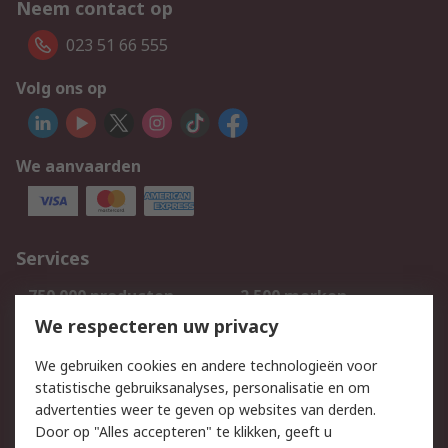
Neem contact op
023 51 66 555
Volg ons op
We aanvaarden
Services
750.000 producten
2.500 merken
Bestellen
Inkoopoplossingen
We respecteren uw privacy
Retouren
Technisch advies
We gebruiken cookies en andere technologieën voor
Track & Trace
statistische gebruiksanalyses, personalisatie en om
advertenties weer te geven op websites van derden.
Wettelijk
Door op "Alles accepteren" te klikken, geeft u