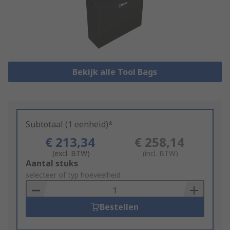
Bekijk alle Tool Bags
Subtotaal (1 eenheid)*
€ 213,34
€ 258,14
(excl. BTW)
(incl. BTW)
Add
Aantal stuks
to
selecteer of typ hoeveelheid
Basket
Bestellen