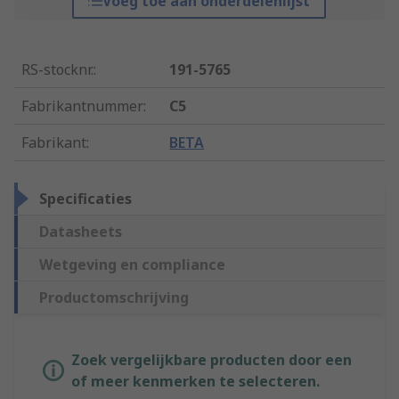
Voeg toe aan onderdelenlijst
RS-stocknr.
:
191-5765
Fabrikantnummer
:
C5
Fabrikant
:
BETA
Specificaties
Datasheets
Wetgeving en compliance
Productomschrijving
Zoek vergelijkbare producten door een
of meer kenmerken te selecteren.