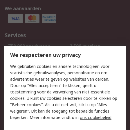
We aanvaarden
Services
750.000 producten
2.500 merken
Bestellen
Inkoopoplossingen
We respecteren uw privacy
Retouren
Technisch advies
We gebruiken cookies en andere technologieën voor
Track & Trace
statistische gebruiksanalyses, personalisatie en om
advertenties weer te geven op websites van derden.
Wettelijk
Door op "Alles accepteren" te klikken, geeft u
toestemming voor de verwerking van niet-essentiële
Cookiebeleid
Email veiligheid
cookies. U kunt uw cookies selecteren door te klikken op
Privacybeleid
Websitevoorwaarden
"Beheer cookies". Als u dit niet wilt, klikt u op "Alles
weigeren". Dit kan de toegang tot bepaalde functies
Algemene
beperken. Meer informatie vindt u in
ons cookiebeleid
verkoopvoorwaarden