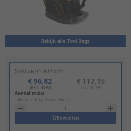
Bekijk alle Tool Bags
Subtotaal (1 eenheid)*
€ 96,82
€ 117,15
(excl. BTW)
(incl. BTW)
Add
Aantal stuks
to
selecteer of typ hoeveelheid
Basket
Bestellen