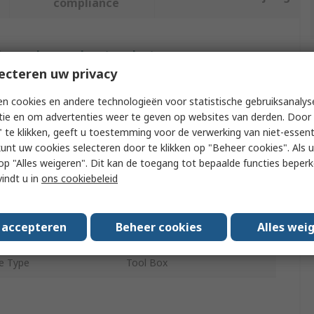
compliance
f meer kenmerken te selecteren.
ecteren uw privacy
buut
Waarde
n cookies en andere technologieën voor statistische gebruiksanalys
tie en om advertenties weer te geven op websites van derden. Door 
Wera
 te klikken, geeft u toestemming voor de verwerking van niet-essent
kunt uw cookies selecteren door te klikken op "Beheer cookies". Als u 
t Type
Tool Kit
 u op "Alles weigeren". Dit kan de toegang tot bepaalde functies beper
pe
Tool Kit
vindt u in
ons cookiebeleid
ntents
Rapidaptor Holder
s accepteren
Beheer cookies
Alles wei
 of Pieces
39
e Type
Tool Box