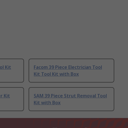
ol Kit
Facom 39 Piece Electrician Tool
Kit Tool Kit with Box
r Kit
SAM 39 Piece Strut Removal Tool
Kit with Box