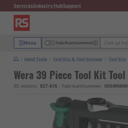
Services
Industry Hub
Support
Menu
Fabrikantnummer
/
Hand Tools
/
Tool Kits & Tool Storage
/
Tool Kits
Wera 39 Piece Tool Kit Tool
RS-stocknr.
:
827-676
Fabrikantnummer
:
050490600