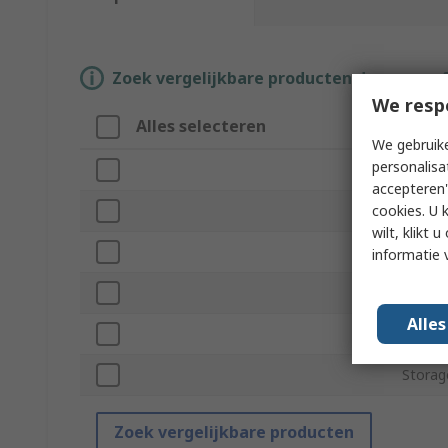
Zoek vergelijkbare producten door een o
We resp
Alles selecteren
Attri
We gebruike
personalisa
Merk
accepteren"
cookies. U 
Produc
wilt, klikt
Set Ty
informatie 
Kit Co
Alle
Number
Storag
Zoek vergelijkbare producten