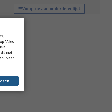
Voeg toe aan onderdelenlijst
es,
op "Alles
iële
dit niet
ken. Meer
geren