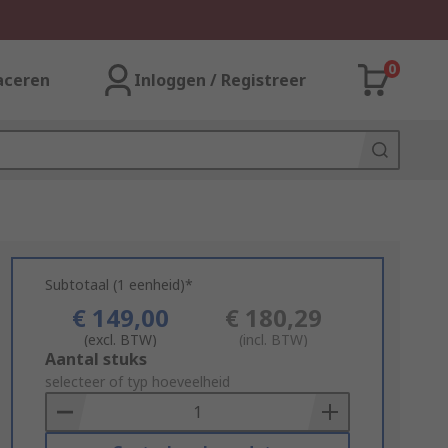
0
aceren
Inloggen / Registreer
Subtotaal (1 eenheid)*
€ 149,00
€ 180,29
(excl. BTW)
(incl. BTW)
Add
Aantal stuks
to
selecteer of typ hoeveelheid
Basket