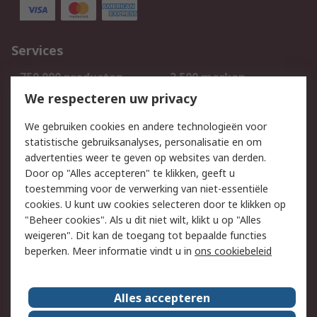
Services
750.000 producten
2.500 merken
Bestellen
Inkoopoplossingen
We respecteren uw privacy
Retouren
Technisch advies
We gebruiken cookies en andere technologieën voor
Track & Trace
statistische gebruiksanalyses, personalisatie en om
advertenties weer te geven op websites van derden.
Wettelijk
Door op "Alles accepteren" te klikken, geeft u
toestemming voor de verwerking van niet-essentiële
Cookiebeleid
Email veiligheid
cookies. U kunt uw cookies selecteren door te klikken op
Privacybeleid
Websitevoorwaarden
"Beheer cookies". Als u dit niet wilt, klikt u op "Alles
weigeren". Dit kan de toegang tot bepaalde functies
Algemene
beperken. Meer informatie vindt u in
ons cookiebeleid
verkoopvoorwaarden
Over RS
Alles accepteren