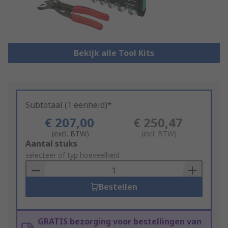
Bekijk alle Tool Kits
Subtotaal (1 eenheid)*
€ 207,00
€ 250,47
(excl. BTW)
(incl. BTW)
Add
Aantal stuks
to
selecteer of typ hoeveelheid
Basket
Bestellen
GRATIS bezorging voor bestellingen van