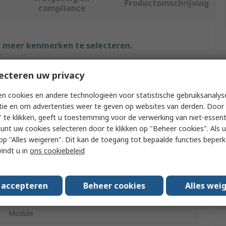
Productomschrijving
compliance
f meer kenmerken te selecteren.
Waarde
ecteren uw privacy
Wera
n cookies en andere technologieën voor statistische gebruiksanalys
tie en om advertenties weer te geven op websites van derden. Door 
Bicycle
 te klikken, geeft u toestemming voor de verwerking van niet-essent
kunt uw cookies selecteren door te klikken op "Beheer cookies". Als u 
Tool Kit
 u op "Alles weigeren". Dit kan de toegang tot bepaalde functies beper
vindt u in
ons cookiebeleid
9505 Tyre Jack with Bit Mounting 3/105 mm, 9506 4-
In-1 Bit 1, 9507 4-In-1 Bit 2, 9504 Tyre Jack with Bit
Mounting 2/105 mm
s accepteren
Beheer cookies
Alles wei
5
Module