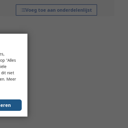
Voeg toe aan onderdelenlijst
es,
op "Alles
iële
dit niet
ken. Meer
geren