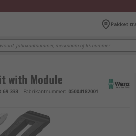
Pakket tr
it with Module
3-69-333
Fabrikantnummer
:
05004182001