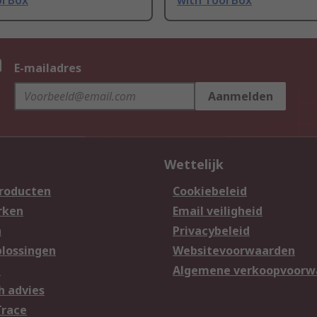
l Box
with Tool Box
n
E-mailadres
Aanmelden
Wettelijk
producten
Cookiebeleid
rken
Email veiligheid
n
Privacybeleid
lossingen
Websitevoorwaarden
n
Algemene verkoopvoorw
h advies
Trace