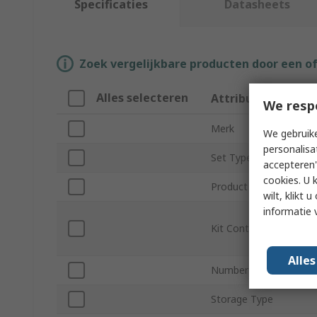
Specificaties
Datasheets
Zoek vergelijkbare producten door een o
Alles selecteren
Attribuut
We resp
Merk
We gebruike
personalisa
Set Type
accepteren"
cookies. U 
Product Type
wilt, klikt
informatie 
Kit Contents
Alle
Number of Pieces
Storage Type