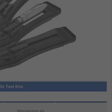
lle Tool Kits
Wetgeving en