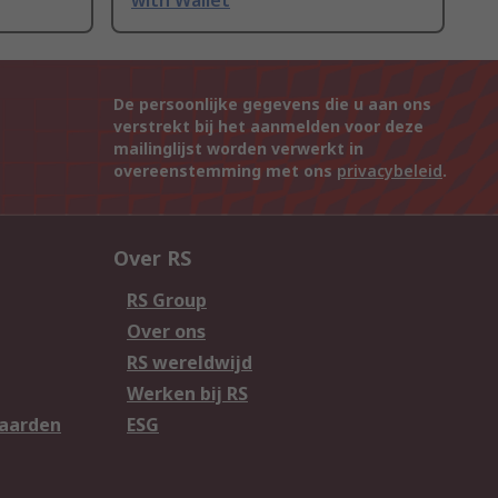
with Wallet
De persoonlijke gegevens die u aan ons
verstrekt bij het aanmelden voor deze
mailinglijst worden verwerkt in
overeenstemming met ons
privacybeleid
.
Over RS
RS Group
Over ons
RS wereldwijd
Werken bij RS
aarden
ESG