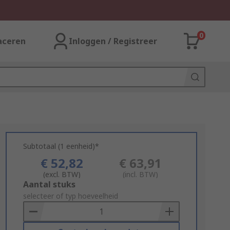
0
aceren
Inloggen / Registreer
Subtotaal (1 eenheid)*
€ 52,82
€ 63,91
(excl. BTW)
(incl. BTW)
Add
Aantal stuks
to
selecteer of typ hoeveelheid
Basket