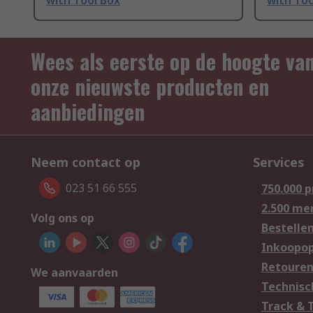
with Tool Box
with Too
Wees als eerste op de hoogte va
onze nieuwste producten en
aanbiedingen
Neem contact op
Services
023 51 66 555
750.000 
2.500 me
Volg ons op
Bestelle
Inkoopop
Retoure
We aanvaarden
Technisc
Track & 