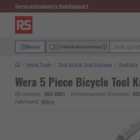
Services
Industry Hub
Support
Menu
Fabrikantnummer
/
Hand Tools
/
Tool Kits & Tool Storage
/
Tool Kits
Wera 5 Piece Bicycle Tool K
RS-stocknr.
:
263-3821
Artikelnummer Distrelec
:
30
Fabrikant
:
Wera