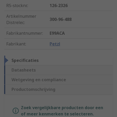
RS-stocknr.
:
126-2326
Artikelnummer
300-96-488
Distrelec
:
Fabrikantnummer
:
E99ACA
Fabrikant
:
Petzl
Specificaties
Datasheets
Wetgeving en compliance
Productomschrijving
Zoek vergelijkbare producten door een
of meer kenmerken te selecteren.