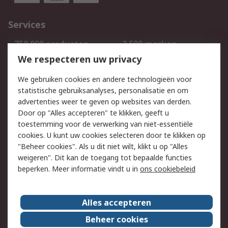
Services
750.000 producten
2.500 merken
Bestellen
Inkoopoplossingen
We respecteren uw privacy
Retouren
Technisch advies
We gebruiken cookies en andere technologieën voor
Track & Trace
statistische gebruiksanalyses, personalisatie en om
advertenties weer te geven op websites van derden.
Wettelijk
Door op "Alles accepteren" te klikken, geeft u
toestemming voor de verwerking van niet-essentiële
Cookiebeleid
Email veiligheid
cookies. U kunt uw cookies selecteren door te klikken op
Privacybeleid
Websitevoorwaarden
"Beheer cookies". Als u dit niet wilt, klikt u op "Alles
weigeren". Dit kan de toegang tot bepaalde functies
Algemene
beperken. Meer informatie vindt u in
ons cookiebeleid
verkoopvoorwaarden
Over RS
Alles accepteren
RS Group
Over ons
Beheer cookies