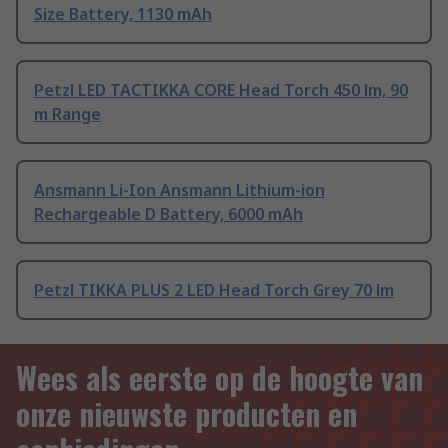
Size Battery, 1130 mAh
Petzl LED TACTIKKA CORE Head Torch 450 lm, 90
m Range
Ansmann Li-Ion Ansmann Lithium-ion
Rechargeable D Battery, 6000 mAh
Petzl TIKKA PLUS 2 LED Head Torch Grey 70 lm
Wees als eerste op de hoogte van
onze nieuwste producten en