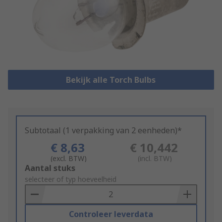
Bekijk alle Torch Bulbs
Subtotaal (1 verpakking van 2 eenheden)*
€ 8,63
€ 10,442
(excl. BTW)
(incl. BTW)
Add
Aantal stuks
to
selecteer of typ hoeveelheid
Basket
Controleer leverdata