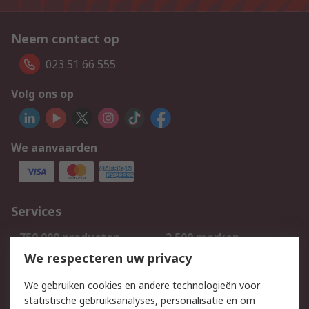
Neem contact op
023 51 66 555
Volg ons op
We aanvaarden
Services
750.000 producten
2.500 merken
Bestellen
Inkoopoplossingen
We respecteren uw privacy
Retouren
Technisch advies
We gebruiken cookies en andere technologieën voor
Track & Trace
statistische gebruiksanalyses, personalisatie en om