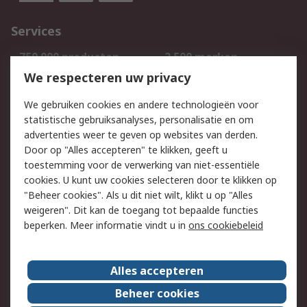
Services
750.000 producten
2.500 merken
Bestellen
Inkoopoplossingen
We respecteren uw privacy
Retouren
Technisch advies
We gebruiken cookies en andere technologieën voor
Track & Trace
statistische gebruiksanalyses, personalisatie en om
advertenties weer te geven op websites van derden.
Wettelijk
Door op "Alles accepteren" te klikken, geeft u
toestemming voor de verwerking van niet-essentiële
Cookiebeleid
Email veiligheid
cookies. U kunt uw cookies selecteren door te klikken op
Privacybeleid
Websitevoorwaarden
"Beheer cookies". Als u dit niet wilt, klikt u op "Alles
weigeren". Dit kan de toegang tot bepaalde functies
Algemene
beperken. Meer informatie vindt u in
ons cookiebeleid
verkoopvoorwaarden
Over RS
Alles accepteren
RS Group
Over ons
Beheer cookies