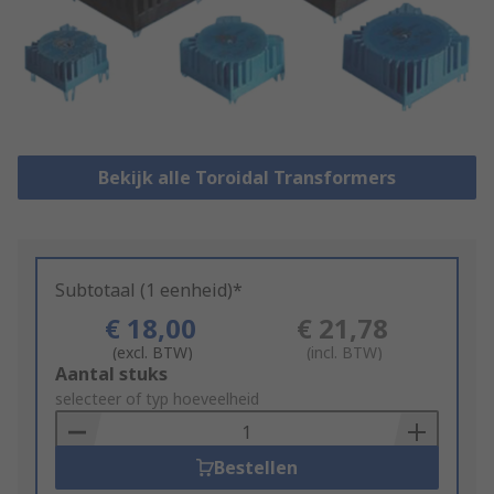
Bekijk alle Toroidal Transformers
Subtotaal (1 eenheid)*
€ 18,00
€ 21,78
(excl. BTW)
(incl. BTW)
Add
Aantal stuks
to
selecteer of typ hoeveelheid
Basket
Bestellen