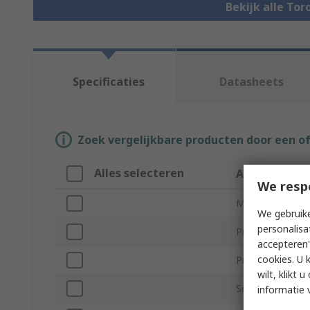
Bekijk alle To
Specificaties
Datasheets
Zoek vergelijkbare producten door een o
Alles selecteren
Attribuut
We resp
Merk
We gebruike
personalisa
Primary Voltage
accepteren"
cookies. U 
Product Type
wilt, klikt
Secondary Volt
informatie 