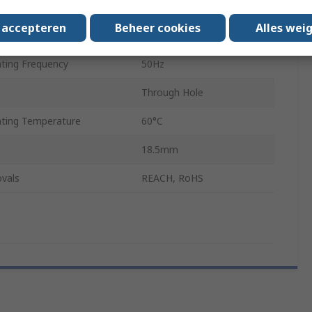
nt
1785mA
s accepteren
Beheer cookies
Alles wei
82g
ing Frequency
50Hz
Through Hole
ting Temperature
60°C
18.5mm
vals
REACH, RoHS