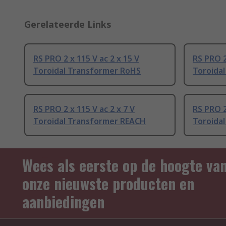
Gerelateerde Links
RS PRO 2 x 115 V ac 2 x 15 V
RS PRO 2
Toroidal Transformer RoHS
Toroida
RS PRO 2 x 115 V ac 2 x 7 V
RS PRO 2
Toroidal Transformer REACH
Toroida
Wees als eerste op de hoogte va
onze nieuwste producten en
aanbiedingen