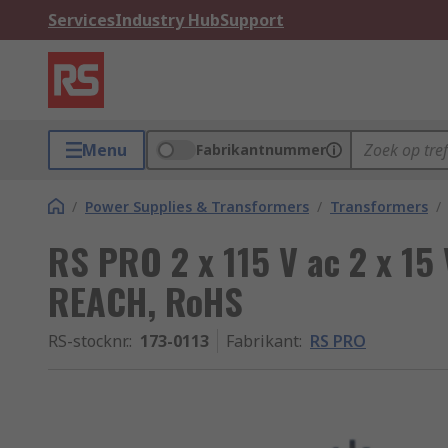
Services
Industry Hub
Support
Menu
Fabrikantnummer
/
Power Supplies & Transformers
/
Transformers
/
RS PRO 2 x 115 V ac 2 x 15 
REACH, RoHS
RS-stocknr.
:
173-0113
Fabrikant
:
RS PRO