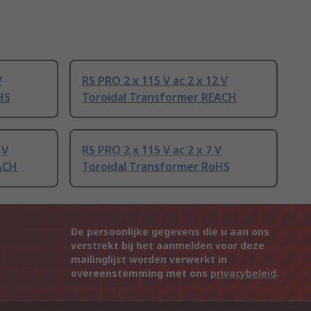
V
RS PRO 2 x 115 V ac 2 x 12 V
HS
Toroidal Transformer REACH
 V
RS PRO 2 x 115 V ac 2 x 7 V
ACH
Toroidal Transformer RoHS
De persoonlijke gegevens die u aan ons
verstrekt bij het aanmelden voor deze
mailinglijst worden verwerkt in
overeenstemming met ons
privacybeleid
.