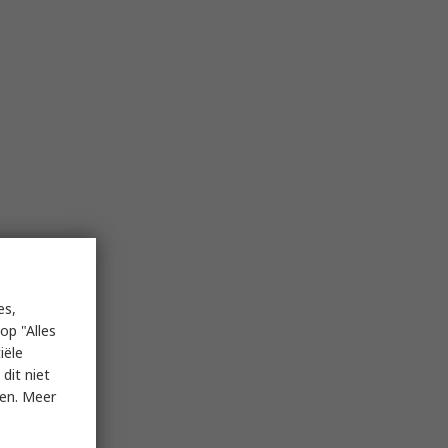
es,
op "Alles
iële
dit niet
ken. Meer