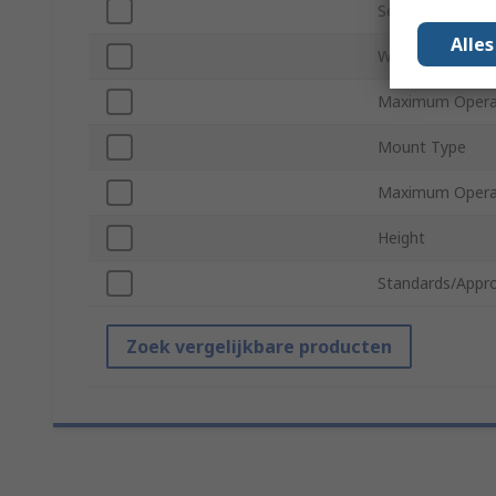
Secondary Curre
Alle
Weight
Maximum Operat
Mount Type
Maximum Opera
Height
Standards/Appro
Zoek vergelijkbare producten