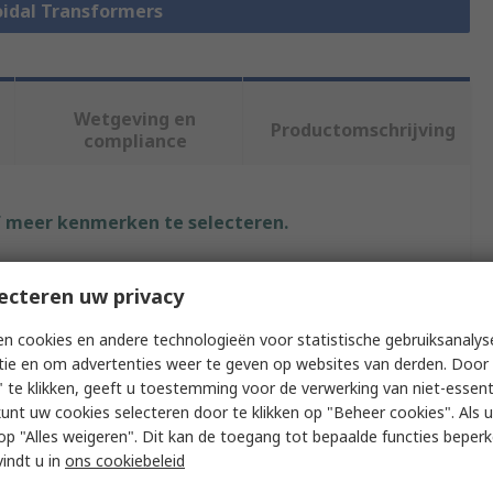
roidal Transformers
Wetgeving en
Productomschrijving
compliance
f meer kenmerken te selecteren.
Waarde
ecteren uw privacy
RS PRO
n cookies en andere technologieën voor statistische gebruiksanalys
tie en om advertenties weer te geven op websites van derden. Door 
2 x 115 V ac
 te klikken, geeft u toestemming voor de verwerking van niet-essent
kunt uw cookies selecteren door te klikken op "Beheer cookies". Als u 
Toroidal Transformer
 u op "Alles weigeren". Dit kan de toegang tot bepaalde functies beper
age
2 x 15 V
vindt u in
ons cookiebeleid