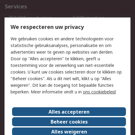
Services
750.000 producten
2.500 merken
Bestellen
Inkoopoplossingen
We respecteren uw privacy
Retouren
Technisch advies
We gebruiken cookies en andere technologieën voor
Track & Trace
statistische gebruiksanalyses, personalisatie en om
advertenties weer te geven op websites van derden.
Wettelijk
Door op "Alles accepteren" te klikken, geeft u
toestemming voor de verwerking van niet-essentiële
Cookiebeleid
Email veiligheid
cookies. U kunt uw cookies selecteren door te klikken op
Privacybeleid
Websitevoorwaarden
"Beheer cookies". Als u dit niet wilt, klikt u op "Alles
weigeren". Dit kan de toegang tot bepaalde functies
Algemene
beperken. Meer informatie vindt u in
ons cookiebeleid
verkoopvoorwaarden
Over RS
Alles accepteren
RS Group
Over ons
Beheer cookies
RS wereldwijd
Werken bij RS
Alles weigeren