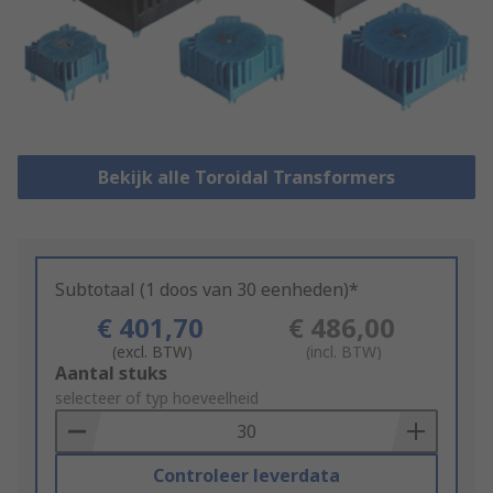
Bekijk alle Toroidal Transformers
Subtotaal (1 doos van 30 eenheden)*
€ 401,70
€ 486,00
(excl. BTW)
(incl. BTW)
Add
Aantal stuks
to
selecteer of typ hoeveelheid
Basket
Controleer leverdata