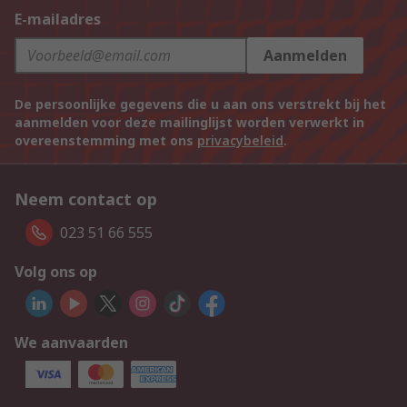
E-mailadres
Aanmelden
De persoonlijke gegevens die u aan ons verstrekt bij het
aanmelden voor deze mailinglijst worden verwerkt in
overeenstemming met ons
privacybeleid
.
Neem contact op
023 51 66 555
Volg ons op
We aanvaarden