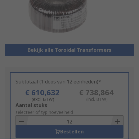
Bekijk alle Toroidal Transformers
Subtotaal (1 doos van 12 eenheden)*
€ 610,632
€ 738,864
(excl. BTW)
(incl. BTW)
Add
Aantal stuks
to
selecteer of typ hoeveelheid
Basket
Bestellen