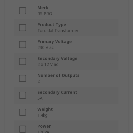
Merk
RS PRO
Product Type
Toroidal Transformer
Primary Voltage
230 V ac
Secondary Voltage
2 x 12 V ac
Number of Outputs
2
Secondary Current
5A
Weight
1.4kg
Power
120VA