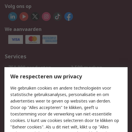
Volg ons op
We aanvaarden
Services
750.000 producten
2.500 merken
Bestellen
Inkoopoplossingen
We respecteren uw privacy
Retouren
Technisch advies
We gebruiken cookies en andere technologieën voor
Track & Trace
statistische gebruiksanalyses, personalisatie en om
advertenties weer te geven op websites van derden.
Wettelijk
Door op "Alles accepteren" te klikken, geeft u
toestemming voor de verwerking van niet-essentiële
Cookiebeleid
Email veiligheid
cookies. U kunt uw cookies selecteren door te klikken op
Privacybeleid
Websitevoorwaarden
"Beheer cookies". Als u dit niet wilt, klikt u op "Alles