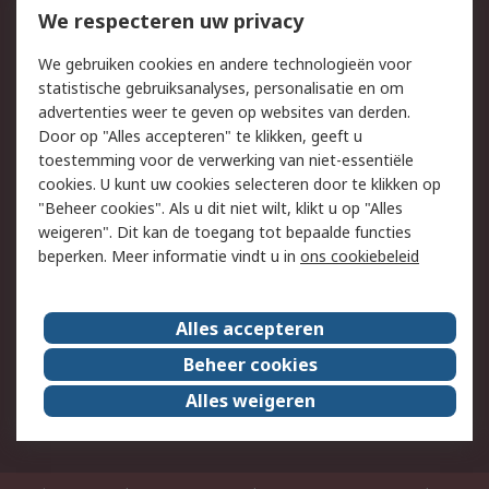
Bestellen
Inkoopoplossingen
We respecteren uw privacy
Retouren
Technisch advies
We gebruiken cookies en andere technologieën voor
Track & Trace
statistische gebruiksanalyses, personalisatie en om
advertenties weer te geven op websites van derden.
Wettelijk
Door op "Alles accepteren" te klikken, geeft u
toestemming voor de verwerking van niet-essentiële
Cookiebeleid
Email veiligheid
cookies. U kunt uw cookies selecteren door te klikken op
Privacybeleid
Websitevoorwaarden
"Beheer cookies". Als u dit niet wilt, klikt u op "Alles
weigeren". Dit kan de toegang tot bepaalde functies
Algemene
beperken. Meer informatie vindt u in
ons cookiebeleid
verkoopvoorwaarden
Over RS
Alles accepteren
RS Group
Over ons
Beheer cookies
RS wereldwijd
Werken bij RS
Alles weigeren
ESG