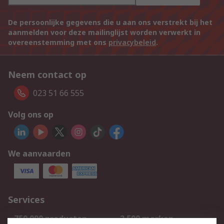
De persoonlijke gegevens die u aan ons verstrekt bij het
aanmelden voor deze mailinglijst worden verwerkt in
overeenstemming met ons
privacybeleid
.
Neem contact op
023 51 66 555
Volg ons op
We aanvaarden
Services
750.000 producten
2.500 merken