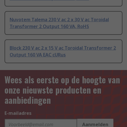
Nuvotem Talema 230 V ac 2 x 30 V ac Toroidal
Transformer 2 Output 160 VA, RoHS
Block 230 V ac 2 x 15 V ac Toroidal Transformer 2
Output 160 VA EAC cURus
Wees als eerste op de hoogte van
onze nieuwste producten en
aanbiedingen
E-mailadres
Aanmelden