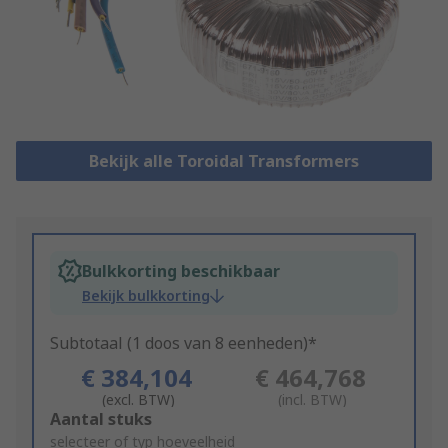
Bekijk alle Toroidal Transformers
Bulkkorting beschikbaar
Bekijk bulkkorting
Subtotaal (1 doos van 8 eenheden)*
€ 384,104
€ 464,768
(excl. BTW)
(incl. BTW)
Add
Aantal stuks
to
selecteer of typ hoeveelheid