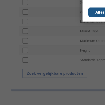
Secondary Curre
Alle
Weight
Maximum Operat
Mount Type
Maximum Opera
Height
Standards/Appro
Zoek vergelijkbare producten