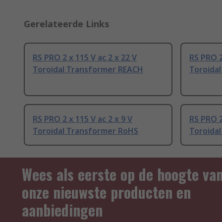
Gerelateerde Links
RS PRO 2 x 115 V ac 2 x 22 V
RS PRO 2
Toroidal Transformer REACH
Toroida
RS PRO 2 x 115 V ac 2 x 9 V
RS PRO 2
Toroidal Transformer RoHS
Toroida
Wees als eerste op de hoogte va
onze nieuwste producten en
aanbiedingen