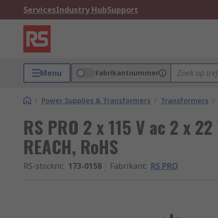
Services
Industry Hub
Support
Menu
Fabrikantnummer
/
Power Supplies & Transformers
/
Transformers
/
RS PRO 2 x 115 V ac 2 x 22 
REACH, RoHS
RS-stocknr.
:
173-0158
Fabrikant
:
RS PRO