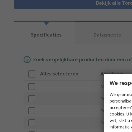
Bekijk alle To
Specificaties
Datasheets
Zoek vergelijkbare producten door een o
Alles selecteren
Attribuut
We resp
Merk
We gebruike
Primary Voltage
personalisa
accepteren"
Product Type
cookies. U 
wilt, klikt
Secondary Volt
informatie 