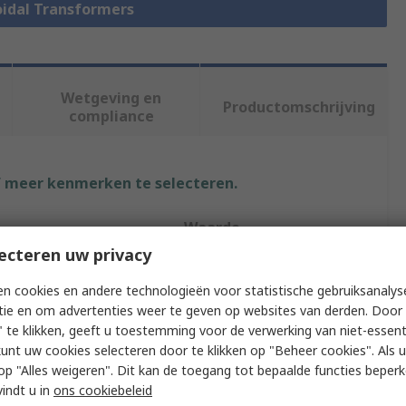
roidal Transformers
Wetgeving en
Productomschrijving
compliance
f meer kenmerken te selecteren.
Waarde
ecteren uw privacy
RS PRO
n cookies en andere technologieën voor statistische gebruiksanalys
2 x 115 V ac
tie en om advertenties weer te geven op websites van derden. Door 
 te klikken, geeft u toestemming voor de verwerking van niet-essent
Toroidal Transformer
kunt uw cookies selecteren door te klikken op "Beheer cookies". Als u 
 u op "Alles weigeren". Dit kan de toegang tot bepaalde functies beper
age
2 x 22 V
vindt u in
ons cookiebeleid