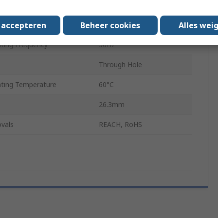
nt
1785mA
s accepteren
Beheer cookies
Alles wei
304g
ing Frequency
50Hz
Through Hole
ting Temperature
60°C
26.3mm
vals
REACH, RoHS