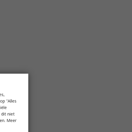
es,
op "Alles
iële
dit niet
ken. Meer