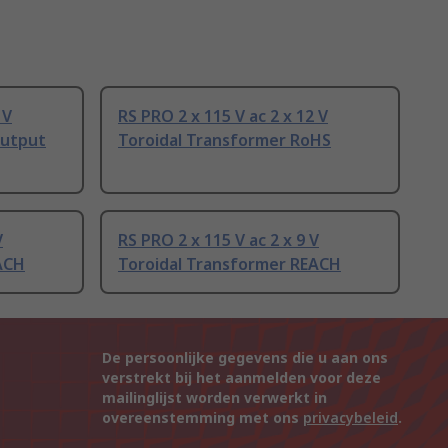
 V
RS PRO 2 x 115 V ac 2 x 12 V
Output
Toroidal Transformer RoHS
V
RS PRO 2 x 115 V ac 2 x 9 V
ACH
Toroidal Transformer REACH
De persoonlijke gegevens die u aan ons
verstrekt bij het aanmelden voor deze
mailinglijst worden verwerkt in
overeenstemming met ons
privacybeleid
.