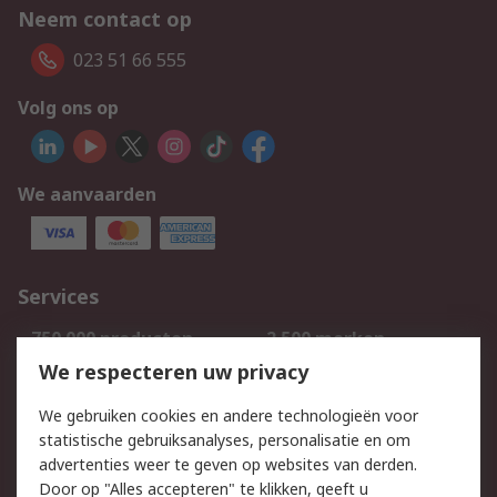
Neem contact op
023 51 66 555
Volg ons op
We aanvaarden
Services
750.000 producten
2.500 merken
Bestellen
Inkoopoplossingen
We respecteren uw privacy
Retouren
Technisch advies
We gebruiken cookies en andere technologieën voor
Track & Trace
statistische gebruiksanalyses, personalisatie en om
advertenties weer te geven op websites van derden.
Wettelijk
Door op "Alles accepteren" te klikken, geeft u