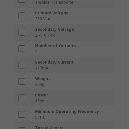
Toroidal Transformer
Primary Voltage
230 V ac
Secondary Voltage
2 x 18 V ac
Number of Outputs
2
Secondary Current
417mA
Weight
304g
Power
15VA
Minimum Operating Frequency
50Hz
Toroid Centre