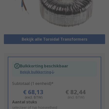
Bekijk alle Toroidal Transformers
Bulkkorting beschikbaar
Bekijk bulkkorting
Subtotaal (1 eenheid)*
€ 68,13
€ 82,44
(excl. BTW)
(incl. BTW)
Add
Aantal stuks
to
selecteer of typ hoeveelheid