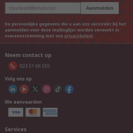
Aanmelden
De persoonlijke gegevens die u aan ons verstrekt bij het
aanmelden voor deze mailinglijst worden verwerkt in
overeenstemming met ons
privacybeleid
.
Neem contact op
023 51 66 555
Volg ons op
We aanvaarden
Services