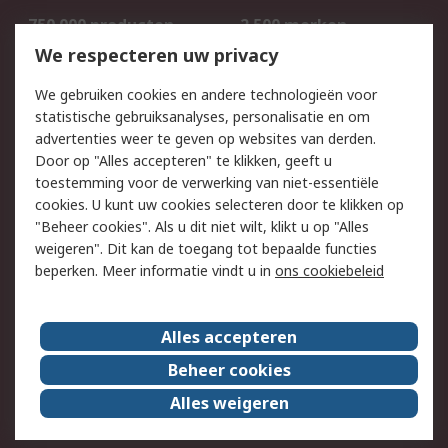
750.000 producten
2.500 merken
Bestellen
Inkoopoplossingen
We respecteren uw privacy
Retouren
Technisch advies
We gebruiken cookies en andere technologieën voor
Track & Trace
statistische gebruiksanalyses, personalisatie en om
advertenties weer te geven op websites van derden.
Wettelijk
Door op "Alles accepteren" te klikken, geeft u
toestemming voor de verwerking van niet-essentiële
Cookiebeleid
Email veiligheid
cookies. U kunt uw cookies selecteren door te klikken op
Privacybeleid
Websitevoorwaarden
"Beheer cookies". Als u dit niet wilt, klikt u op "Alles
weigeren". Dit kan de toegang tot bepaalde functies
Algemene
beperken. Meer informatie vindt u in
ons cookiebeleid
verkoopvoorwaarden
Over RS
Alles accepteren
RS Group
Over ons
Beheer cookies
RS wereldwijd
Werken bij RS
Alles weigeren
ESG