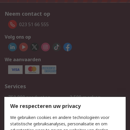
Neem contact op
023 51 66 555
Volg ons op
We aanvaarden
Services
750.000 producten
2.500 merken
Bestellen
Inkoopoplossingen
We respecteren uw privacy
Retouren
Technisch advies
We gebruiken cookies en andere technologieën voor
Track & Trace
statistische gebruiksanalyses, personalisatie en om