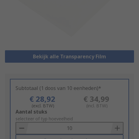
Bekijk alle Transparency Film
Subtotaal (1 doos van 10 eenheden)*
€ 28,92
€ 34,99
(excl. BTW)
(incl. BTW)
Add
Aantal stuks
to
selecteer of typ hoeveelheid
Basket