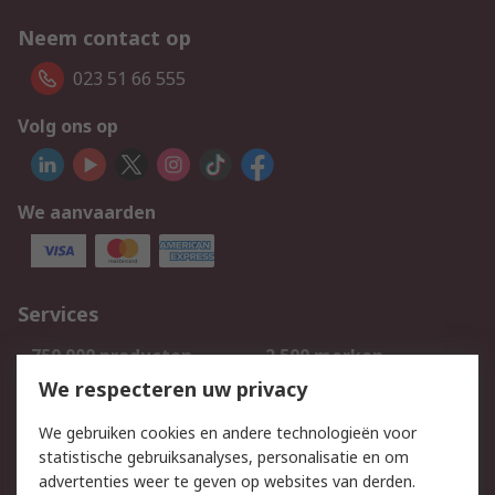
Neem contact op
023 51 66 555
Volg ons op
We aanvaarden
Services
750.000 producten
2.500 merken
Bestellen
Inkoopoplossingen
We respecteren uw privacy
Retouren
Technisch advies
We gebruiken cookies en andere technologieën voor
Track & Trace
statistische gebruiksanalyses, personalisatie en om
advertenties weer te geven op websites van derden.