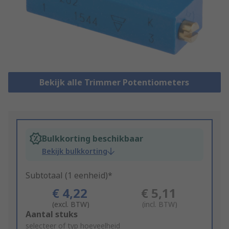
Bekijk alle Trimmer Potentiometers
Bulkkorting beschikbaar
Bekijk bulkkorting
Subtotaal (1 eenheid)*
€ 4,22
€ 5,11
(excl. BTW)
(incl. BTW)
Add
Aantal stuks
to
selecteer of typ hoeveelheid