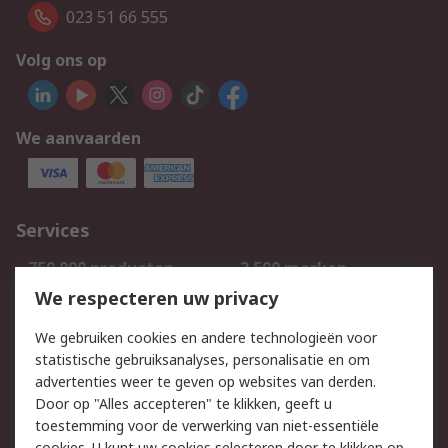
023 51 66 555
Volg ons op
We aanvaarden
Services
750.000 producten
2.500 merken
Bestellen
Inkoopoplossingen
We respecteren uw privacy
Retouren
Technisch advies
We gebruiken cookies en andere technologieën voor
Track & Trace
statistische gebruiksanalyses, personalisatie en om
advertenties weer te geven op websites van derden.
Wettelijk
Door op "Alles accepteren" te klikken, geeft u
toestemming voor de verwerking van niet-essentiële
Cookiebeleid
Email veiligheid
cookies. U kunt uw cookies selecteren door te klikken op