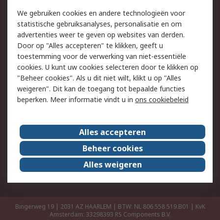
Retouren
Technisch advies
We gebruiken cookies en andere technologieën voor
Track & Trace
statistische gebruiksanalyses, personalisatie en om
advertenties weer te geven op websites van derden.
Wettelijk
Door op "Alles accepteren" te klikken, geeft u
toestemming voor de verwerking van niet-essentiële
Cookiebeleid
Email veiligheid
cookies. U kunt uw cookies selecteren door te klikken op
Privacybeleid
Websitevoorwaarden
"Beheer cookies". Als u dit niet wilt, klikt u op "Alles
weigeren". Dit kan de toegang tot bepaalde functies
Algemene
beperken. Meer informatie vindt u in
ons cookiebeleid
verkoopvoorwaarden
Over RS
Alles accepteren
RS Group
Over ons
Beheer cookies
RS wereldwijd
Werken bij RS
Alles weigeren
ESG
Bingerweg 19 | 2031 AZ HAARLEM | BTW: NL 806 558 519.B01 | KvK
Amsterdam: 33298393
RS Components B.V.