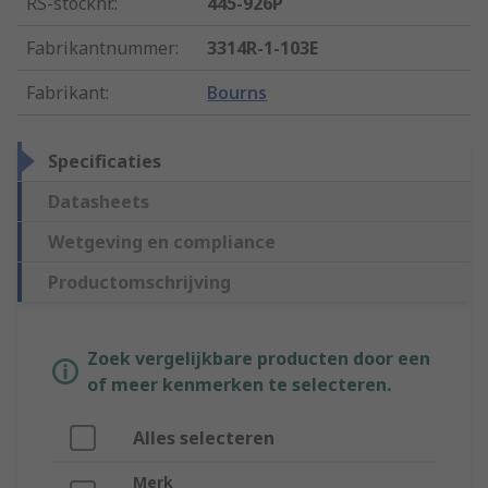
RS-stocknr.
:
445-926P
Fabrikantnummer
:
3314R-1-103E
Fabrikant
:
Bourns
Specificaties
Datasheets
Wetgeving en compliance
Productomschrijving
Zoek vergelijkbare producten door een
of meer kenmerken te selecteren.
Alles selecteren
Merk