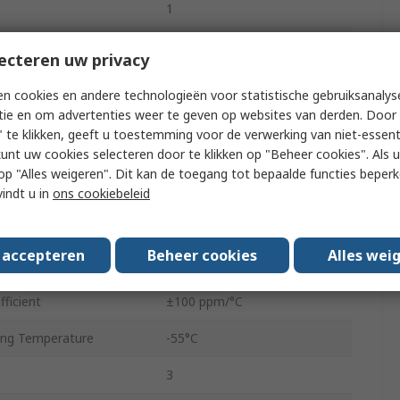
1
Top Adjust
ecteren uw privacy
Tube
n cookies en andere technologieën voor statistische gebruiksanalys
tie en om advertenties weer te geven op websites van derden. Door 
0.5W
 te klikken, geeft u toestemming voor de verwerking van niet-essent
kunt uw cookies selecteren door te klikken op "Beheer cookies". Als u 
3386
 u op "Alles weigeren". Dit kan de toegang tot bepaalde functies beper
dard
No
vindt u in
ons cookiebeleid
e
Pin
s accepteren
Beheer cookies
Alles wei
10%
ficient
±100 ppm/°C
ng Temperature
-55°C
3