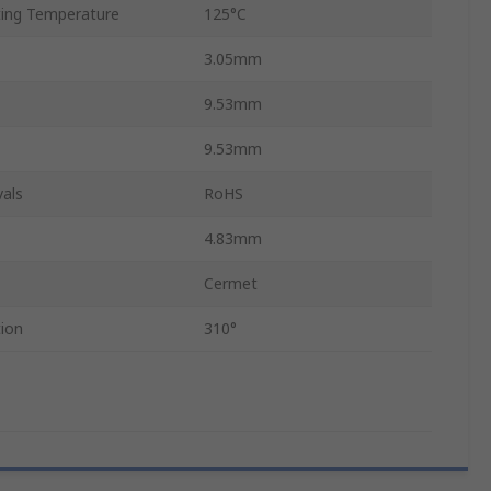
ing Temperature
125°C
3.05mm
9.53mm
9.53mm
als
RoHS
4.83mm
Cermet
ion
310°