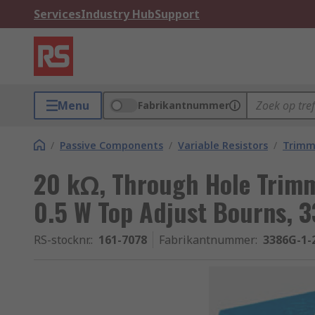
Services
Industry Hub
Support
Menu
Fabrikantnummer
/
Passive Components
/
Variable Resistors
/
Trimm
20 kΩ, Through Hole Trimm
0.5 W Top Adjust Bourns, 
RS-stocknr.
:
161-7078
Fabrikantnummer
:
3386G-1-