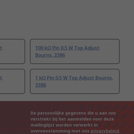
st
100 kΩ Pin 0.5 W Top Adjust
Bourns, 3386
st
1 kΩ Pin 0.5 W Top Adjust Bourns,
3386
De persoonlijke gegevens die u aan ons
verstrekt bij het aanmelden voor deze
mailinglijst worden verwerkt in
overeenstemming met ons
privacybeleid
.