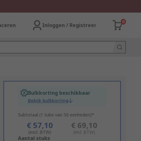
0
aceren
Inloggen / Registreer
Bulkkorting beschikbaar
Bekijk bulkkorting
Subtotaal (1 tube van 50 eenheden)*
€ 57,10
€ 69,10
(excl. BTW)
(incl. BTW)
Add
Aantal stuks