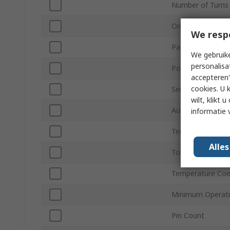
Number of Turns
Orientation
We resp
Packaging
We gebruike
personalisa
Power Rating
accepteren"
cookies. U 
Series
wilt, klikt
Automotive Stan
informatie 
Termination Styl
Alle
Tolerance ±
Temperature Coef
Minimum Operati
Pin Count