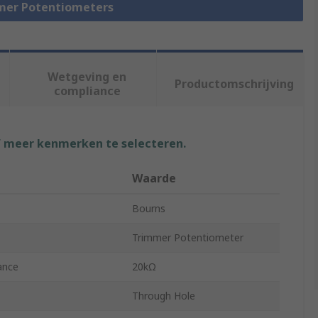
mmer Potentiometers
Wetgeving en
Productomschrijving
compliance
f meer kenmerken te selecteren.
Waarde
Bourns
Trimmer Potentiometer
ance
20kΩ
Through Hole