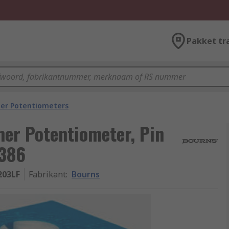
Pakket tr
er Potentiometers
er Potentiometer, Pin
3386
203LF
Fabrikant
:
Bourns