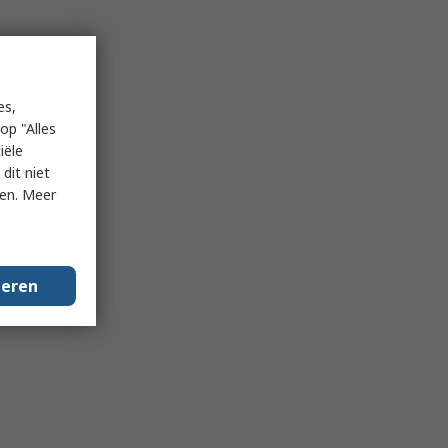
es,
op "Alles
iële
dit niet
ken. Meer
geren