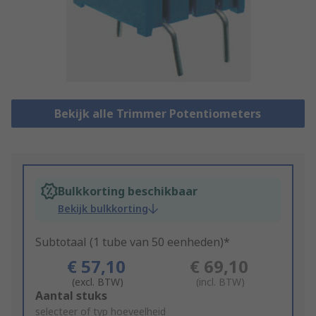
Bekijk alle Trimmer Potentiometers
Bulkkorting beschikbaar
Bekijk bulkkorting
Subtotaal (1 tube van 50 eenheden)*
€ 57,10
€ 69,10
(excl. BTW)
(incl. BTW)
Add
Aantal stuks
to
selecteer of typ hoeveelheid