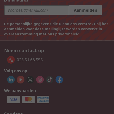
E-mailadres
Aanmelden
De persoonlijke gegevens die u aan ons verstrekt bij het
aanmelden voor deze mailinglijst worden verwerkt in
overeenstemming met ons
privacybeleid
.
Neem contact op
023 51 66 555
Volg ons op
We aanvaarden