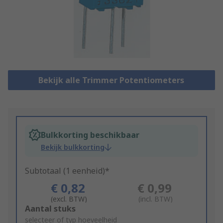
Bekijk alle Trimmer Potentiometers
Bulkkorting beschikbaar
Bekijk bulkkorting
Subtotaal (1 eenheid)*
€ 0,82
€ 0,99
(excl. BTW)
(incl. BTW)
Add
Aantal stuks
to
selecteer of typ hoeveelheid