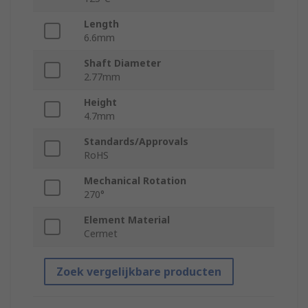
Length
6.6mm
Shaft Diameter
2.77mm
Height
4.7mm
Standards/Approvals
RoHS
Mechanical Rotation
270°
Element Material
Cermet
Zoek vergelijkbare producten