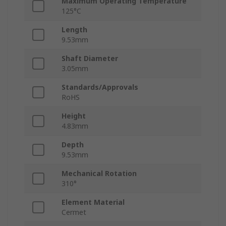
Maximum Operating Temperature
125°C
Length
9.53mm
Shaft Diameter
3.05mm
Standards/Approvals
RoHS
Height
4.83mm
Depth
9.53mm
Mechanical Rotation
310°
Element Material
Cermet