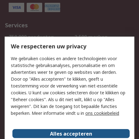
Services
750.000 producten
2.500 merken
Bestellen
Inkoopoplossingen
We respecteren uw privacy
Retouren
Technisch advies
We gebruiken cookies en andere technologieën voor
Track & Trace
statistische gebruiksanalyses, personalisatie en om
advertenties weer te geven op websites van derden.
Wettelijk
Door op "Alles accepteren" te klikken, geeft u
toestemming voor de verwerking van niet-essentiële
Cookiebeleid
Email veiligheid
cookies. U kunt uw cookies selecteren door te klikken op
Privacybeleid
Websitevoorwaarden
"Beheer cookies". Als u dit niet wilt, klikt u op "Alles
weigeren". Dit kan de toegang tot bepaalde functies
Algemene
beperken. Meer informatie vindt u in
ons cookiebeleid
verkoopvoorwaarden
Over RS
Alles accepteren