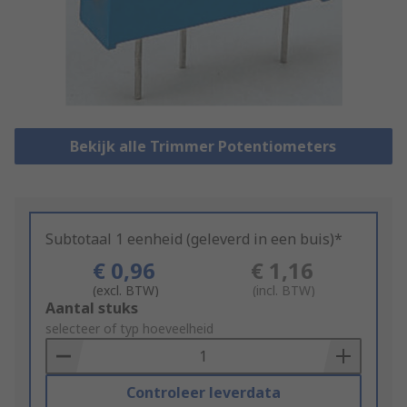
Bekijk alle Trimmer Potentiometers
Subtotaal 1 eenheid (geleverd in een buis)*
€ 0,96
€ 1,16
(excl. BTW)
(incl. BTW)
Add
Aantal stuks
to
selecteer of typ hoeveelheid
Basket
Controleer leverdata