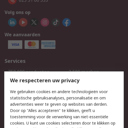
023 51 66 555
Volg ons op
We aanvaarden
Services
750.000 producten
2.500 merken
Bestellen
Inkoopoplossingen
We respecteren uw privacy
Retouren
Technisch advies
We gebruiken cookies en andere technologieën voor
Track & Trace
statistische gebruiksanalyses, personalisatie en om
advertenties weer te geven op websites van derden.
Wettelijk
Door op "Alles accepteren" te klikken, geeft u
toestemming voor de verwerking van niet-essentiële
Cookiebeleid
Email veiligheid
cookies. U kunt uw cookies selecteren door te klikken op