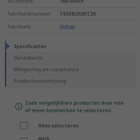
RS-stocknr.
:
788-5041P
Fabrikantnummer
:
T93XB202KT20
Fabrikant
:
Vishay
Specificaties
Datasheets
Wetgeving en compliance
Productomschrijving
Zoek vergelijkbare producten door een
of meer kenmerken te selecteren.
Alles selecteren
Merk