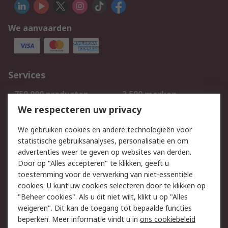
We aanvaarden
Services
750.000 producten
2.500 merken
Bestellen
Inkoopoplossingen
We respecteren uw privacy
Retouren
Technisch advies
We gebruiken cookies en andere technologieën voor
Track & Trace
statistische gebruiksanalyses, personalisatie en om
advertenties weer te geven op websites van derden.
Wettelijk
Door op "Alles accepteren" te klikken, geeft u
toestemming voor de verwerking van niet-essentiële
Cookiebeleid
Email veiligheid
cookies. U kunt uw cookies selecteren door te klikken op
Privacybeleid
Websitevoorwaarden
"Beheer cookies". Als u dit niet wilt, klikt u op "Alles
weigeren". Dit kan de toegang tot bepaalde functies
Algemene
beperken. Meer informatie vindt u in
ons cookiebeleid
verkoopvoorwaarden