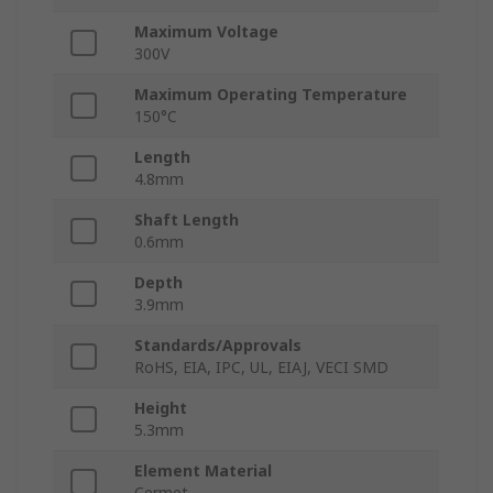
Maximum Voltage
300V
Maximum Operating Temperature
150°C
Length
4.8mm
Shaft Length
0.6mm
Depth
3.9mm
Standards/Approvals
RoHS, EIA, IPC, UL, EIAJ, VECI SMD
Height
5.3mm
Element Material
Cermet