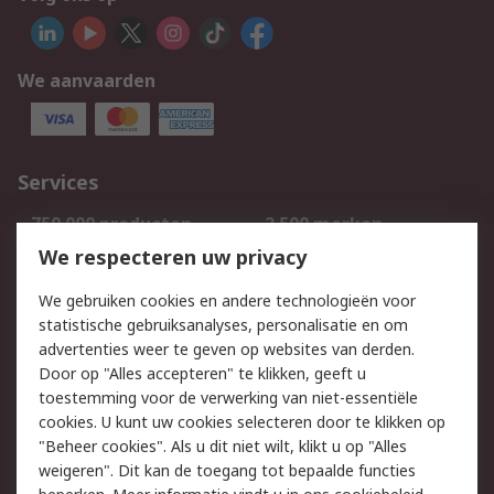
We aanvaarden
Services
750.000 producten
2.500 merken
Bestellen
Inkoopoplossingen
We respecteren uw privacy
Retouren
Technisch advies
We gebruiken cookies en andere technologieën voor
Track & Trace
statistische gebruiksanalyses, personalisatie en om
advertenties weer te geven op websites van derden.
Wettelijk
Door op "Alles accepteren" te klikken, geeft u
toestemming voor de verwerking van niet-essentiële
Cookiebeleid
Email veiligheid
cookies. U kunt uw cookies selecteren door te klikken op
Privacybeleid
Websitevoorwaarden
"Beheer cookies". Als u dit niet wilt, klikt u op "Alles
weigeren". Dit kan de toegang tot bepaalde functies
Algemene