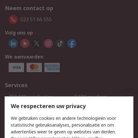
Neem contact op
023 51 66 555
Volg ons op
We aanvaarden
Services
750.000 producten
2.500 merken
Bestellen
Inkoopoplossingen
We respecteren uw privacy
Retouren
Technisch advies
We gebruiken cookies en andere technologieën voor
Track & Trace
statistische gebruiksanalyses, personalisatie en om
advertenties weer te geven op websites van derden.