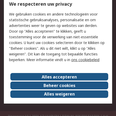
Bestellen
Inkoopoplossingen
We respecteren uw privacy
Retouren
Technisch advies
We gebruiken cookies en andere technologieën voor
Track & Trace
statistische gebruiksanalyses, personalisatie en om
advertenties weer te geven op websites van derden.
Wettelijk
Door op "Alles accepteren" te klikken, geeft u
toestemming voor de verwerking van niet-essentiële
Cookiebeleid
Email veiligheid
cookies. U kunt uw cookies selecteren door te klikken op
Privacybeleid
Websitevoorwaarden
"Beheer cookies". Als u dit niet wilt, klikt u op "Alles
weigeren". Dit kan de toegang tot bepaalde functies
Algemene
beperken. Meer informatie vindt u in
ons cookiebeleid
verkoopvoorwaarden
Over RS
Alles accepteren
RS Group
Over ons
Beheer cookies
RS wereldwijd
Werken bij RS
Alles weigeren
ESG