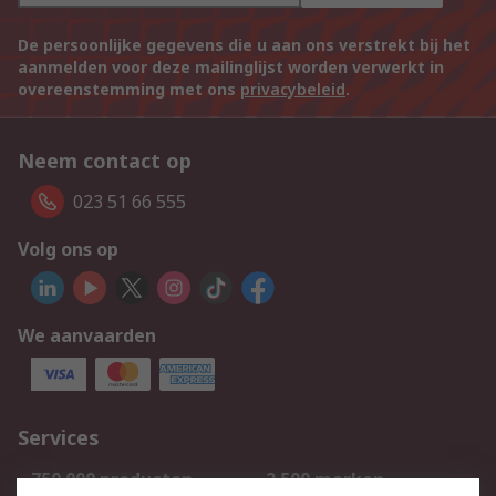
De persoonlijke gegevens die u aan ons verstrekt bij het
aanmelden voor deze mailinglijst worden verwerkt in
overeenstemming met ons
privacybeleid
.
Neem contact op
023 51 66 555
Volg ons op
We aanvaarden
Services
750.000 producten
2.500 merken