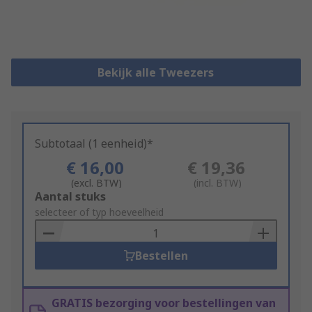
Bekijk alle Tweezers
Subtotaal (1 eenheid)*
€ 16,00
€ 19,36
(excl. BTW)
(incl. BTW)
Add
Aantal stuks
to
selecteer of typ hoeveelheid
Basket
Bestellen
GRATIS bezorging voor bestellingen van