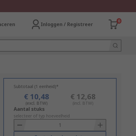
0
aceren
Inloggen / Registreer
Subtotaal (1 eenheid)*
€ 10,48
€ 12,68
(excl. BTW)
(incl. BTW)
Add
Aantal stuks
to
selecteer of typ hoeveelheid
Basket