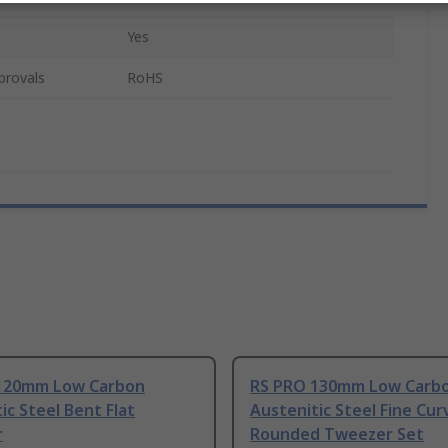
Yes
provals
RoHS
120mm Low Carbon
RS PRO 130mm Low Carb
ic Steel Bent Flat
Austenitic Steel Fine Cur
r
Rounded Tweezer Set