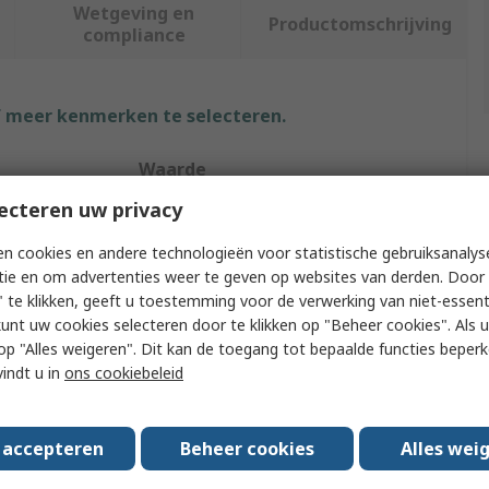
Wetgeving en
Productomschrijving
compliance
f meer kenmerken te selecteren.
Waarde
ecteren uw privacy
RS PRO
n cookies en andere technologieën voor statistische gebruiksanalys
Tweezer
tie en om advertenties weer te geven op websites van derden. Door 
 te klikken, geeft u toestemming voor de verwerking van niet-essent
Low Carbon Austenitic Steel
kunt uw cookies selecteren door te klikken op "Beheer cookies". Als u 
 u op "Alles weigeren". Dit kan de toegang tot bepaalde functies beper
h
90mm
vindt u in
ons cookiebeleid
Flat, Fine
c
Yes
s accepteren
Beheer cookies
Alles wei
eces
1