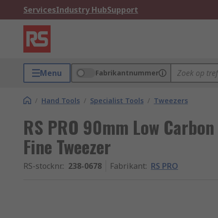
Services
Industry Hub
Support
Menu
Fabrikantnummer
/
Hand Tools
/
Specialist Tools
/
Tweezers
RS PRO 90mm Low Carbon Au
Fine Tweezer
RS-stocknr.
:
238-0678
Fabrikant
:
RS PRO