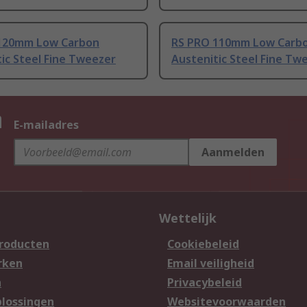
120mm Low Carbon
RS PRO 110mm Low Carb
ic Steel Fine Tweezer
Austenitic Steel Fine Tw
n
E-mailadres
Aanmelden
Wettelijk
producten
Cookiebeleid
rken
Email veiligheid
n
Privacybeleid
lossingen
Websitevoorwaarden