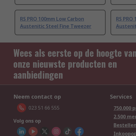
RS PRO 100mm Low Carbon
RS PRO 
Austenitic Steel Fine Tweezer
Austenit
Wees als eerste op de hoogte va
onze nieuwste producten en
aanbiedingen
Neem contact op
Services
023 51 66 555
750.000 
2.500 me
Volg ons op
Bestelle
Inkoopop