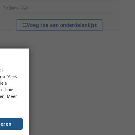
*prijsindicatie
Voeg toe aan onderdelenlijst
es,
op "Alles
iële
dit niet
ken. Meer
geren