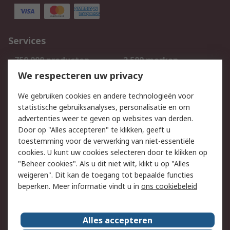
Services
750.000 producten
2.500 merken
Bestellen
Inkoopoplossingen
We respecteren uw privacy
Retouren
Technisch advies
We gebruiken cookies en andere technologieën voor
Track & Trace
statistische gebruiksanalyses, personalisatie en om
advertenties weer te geven op websites van derden.
Wettelijk
Door op "Alles accepteren" te klikken, geeft u
toestemming voor de verwerking van niet-essentiële
Cookiebeleid
Email veiligheid
cookies. U kunt uw cookies selecteren door te klikken op
Privacybeleid
Websitevoorwaarden
"Beheer cookies". Als u dit niet wilt, klikt u op "Alles
weigeren". Dit kan de toegang tot bepaalde functies
Algemene
beperken. Meer informatie vindt u in
ons cookiebeleid
verkoopvoorwaarden
Over RS
Alles accepteren