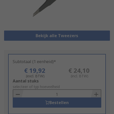
Bekijk alle Tweezers
Subtotaal (1 eenheid)*
€ 19,92
€ 24,10
(excl. BTW)
(incl. BTW)
Add
Aantal stuks
to
selecteer of typ hoeveelheid
Basket
Bestellen