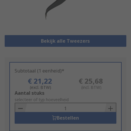
Bekijk alle Tweezers
Subtotaal (1 eenheid)*
€ 21,22
€ 25,68
(excl. BTW)
(incl. BTW)
Add
Aantal stuks
to
selecteer of typ hoeveelheid
Basket
Bestellen