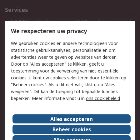
Services
750.000 producten
2.500 merken
Bestellen
Inkoopoplossingen
We respecteren uw privacy
Retouren
Technisch advies
We gebruiken cookies en andere technologieën voor
Track & Trace
statistische gebruiksanalyses, personalisatie en om
advertenties weer te geven op websites van derden.
Wettelijk
Door op "Alles accepteren" te klikken, geeft u
toestemming voor de verwerking van niet-essentiële
Cookiebeleid
Email veiligheid
cookies. U kunt uw cookies selecteren door te klikken op
Privacybeleid
Websitevoorwaarden
"Beheer cookies". Als u dit niet wilt, klikt u op "Alles
weigeren". Dit kan de toegang tot bepaalde functies
Algemene
beperken. Meer informatie vindt u in
ons cookiebeleid
verkoopvoorwaarden
Over RS
Alles accepteren
RS Group
Over ons
Beheer cookies
RS wereldwijd
Werken bij RS
Alles weigeren