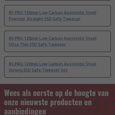
RS PRO 120mm Low Carbon Austenitic Steel
Pointed, Straight ESD Safe Tweezer
RS PRO 120mm Low Carbon Austenitic Steel
Ultra Thin ESD Safe Tweezer
RS PRO 120mm Low Carbon Austenitic Steel
Strong ESD Safe Tweezer Set
Wees als eerste op de hoogte van
onze nieuwste producten en
aanbiedingen