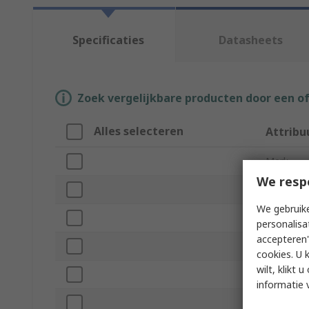
Specificaties
Datasheets
Zoek vergelijkbare producten door een o
Alles selecteren
Attribu
Merk
We resp
Product 
We gebruike
Material
personalisa
accepteren"
Overall L
cookies. U 
wilt, klikt
Point Ty
informatie 
Anti-Mag