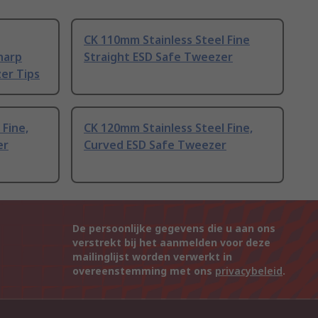
CK 110mm Stainless Steel Fine
harp
Straight ESD Safe Tweezer
er Tips
 Fine,
CK 120mm Stainless Steel Fine,
er
Curved ESD Safe Tweezer
De persoonlijke gegevens die u aan ons
verstrekt bij het aanmelden voor deze
mailinglijst worden verwerkt in
overeenstemming met ons
privacybeleid
.