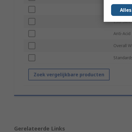
Number o
Alle
ESD Safe
Anti-Acid
Overall W
Standard
Zoek vergelijkbare producten
Gerelateerde Links