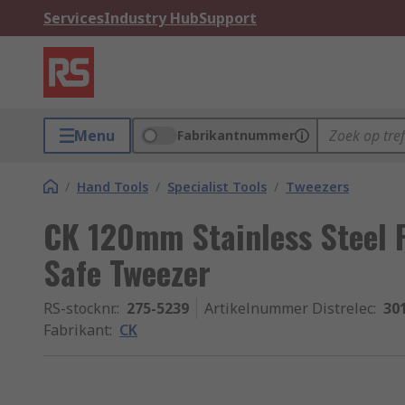
Services
Industry Hub
Support
Menu
Fabrikantnummer
/
Hand Tools
/
Specialist Tools
/
Tweezers
CK 120mm Stainless Steel F
Safe Tweezer
RS-stocknr.
:
275-5239
Artikelnummer Distrelec
:
30
Fabrikant
:
CK