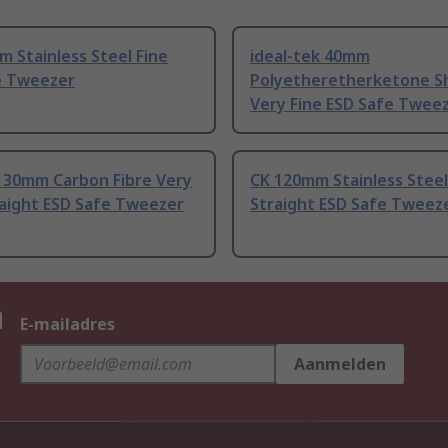
 Stainless Steel Fine
ideal-tek 40mm
e Tweezer
Polyetheretherketone S
Very Fine ESD Safe Tweez
130mm Carbon Fibre Very
CK 120mm Stainless Steel
raight ESD Safe Tweezer
Straight ESD Safe Tweez
n
E-mailadres
Aanmelden