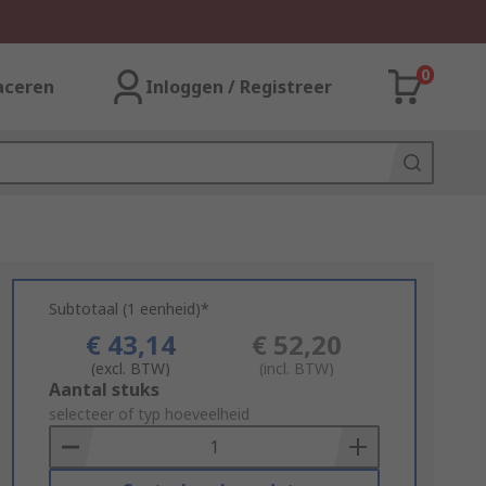
0
aceren
Inloggen / Registreer
Subtotaal (1 eenheid)*
€ 43,14
€ 52,20
(excl. BTW)
(incl. BTW)
Add
Aantal stuks
to
selecteer of typ hoeveelheid
Basket