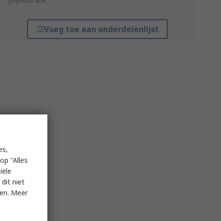
*prijsindicatie
Voeg toe aan onderdelenlijst
es,
op "Alles
iële
dit niet
ken. Meer