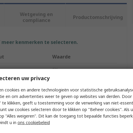
Wetgeving en
Productomschrijving
compliance
f meer kenmerken te selecteren.
ut
Waarde
CK
ecteren uw privacy
Type
Tweezer
n cookies en andere technologieën voor statistische gebruiksanalys
Stainless Steel
tie en om advertenties weer te geven op websites van derden. Door 
 te klikken, geeft u toestemming voor de verwerking van niet-essent
ength
120mm
kunt uw cookies selecteren door te klikken op "Beheer cookies". Als u 
 u op "Alles weigeren". Dit kan de toegang tot bepaalde functies beper
pe
Fine, Very Sharp
vindt u in
ons cookiebeleid
netic
Yes