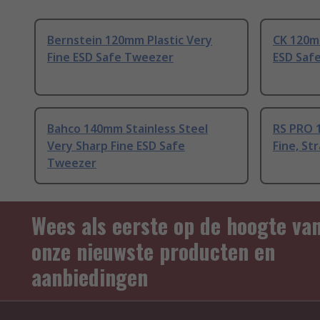
Bernstein 120mm Plastic Very
CK 120mm
Fine ESD Safe Tweezer
ESD Saf
Bahco 140mm Stainless Steel
RS PRO 
Very Sharp Fine ESD Safe
Fine, St
Tweezer
Wees als eerste op de hoogte va
onze nieuwste producten en
aanbiedingen